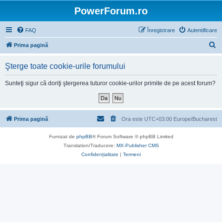
PowerForum.ro
FAQ
Înregistrare
Autentificare
C
Prima pagină
ă
Şterge toate cookie-urile forumului
u
t
Sunteţi sigur că doriţi ştergerea tuturor cookie-urilor primite de pe acest forum?
a
r
e
Prima pagină
Ora este UTC+03:00 Europe/Bucharest
Furnizat de
phpBB
® Forum Software © phpBB Limited
Translation/Traducere:
MX-Publisher CMS
Confidențialitate
|
Termeni