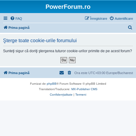
PowerForum.ro
FAQ
Înregistrare
Autentificare
C
Prima pagină
ă
Şterge toate cookie-urile forumului
u
t
Sunteţi sigur că doriţi ştergerea tuturor cookie-urilor primite de pe acest forum?
a
r
e
Prima pagină
Ora este UTC+03:00 Europe/Bucharest
Furnizat de
phpBB
® Forum Software © phpBB Limited
Translation/Traducere:
MX-Publisher CMS
Confidențialitate
|
Termeni