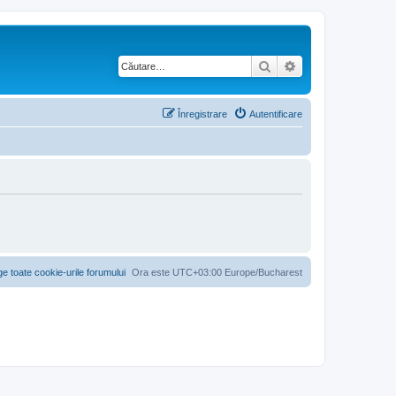
Căutare
Căutare avansată
Înregistrare
Autentificare
ge toate cookie-urile forumului
Ora este UTC+03:00 Europe/Bucharest