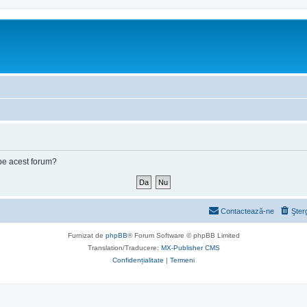
e pe acest forum?
Contactează-ne
Şter
Furnizat de
phpBB
® Forum Software © phpBB Limited
Translation/Traducere:
MX-Publisher CMS
Confidențialitate
|
Termeni