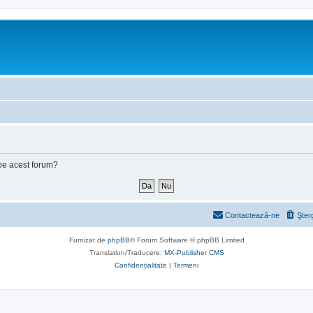
e pe acest forum?
Contactează-ne
Şter
Furnizat de
phpBB
® Forum Software © phpBB Limited
Translation/Traducere:
MX-Publisher CMS
Confidențialitate
|
Termeni