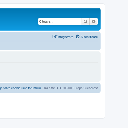
Căutare
Căutare avansată
Înregistrare
Autentificare
ge toate cookie-urile forumului
Ora este UTC+03:00 Europe/Bucharest