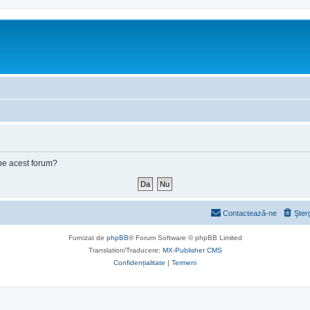
e pe acest forum?
Contactează-ne
Şter
Furnizat de
phpBB
® Forum Software © phpBB Limited
Translation/Traducere:
MX-Publisher CMS
Confidențialitate
|
Termeni