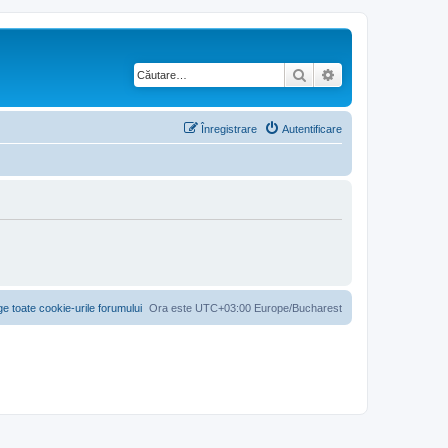
Căutare
Căutare avansată
Înregistrare
Autentificare
ge toate cookie-urile forumului
Ora este UTC+03:00 Europe/Bucharest