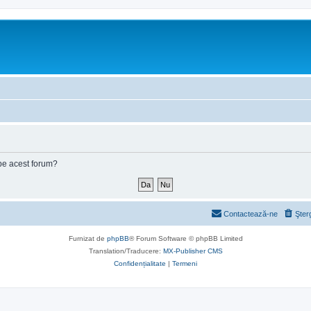
e pe acest forum?
Contactează-ne
Şter
Furnizat de
phpBB
® Forum Software © phpBB Limited
Translation/Traducere:
MX-Publisher CMS
Confidențialitate
|
Termeni