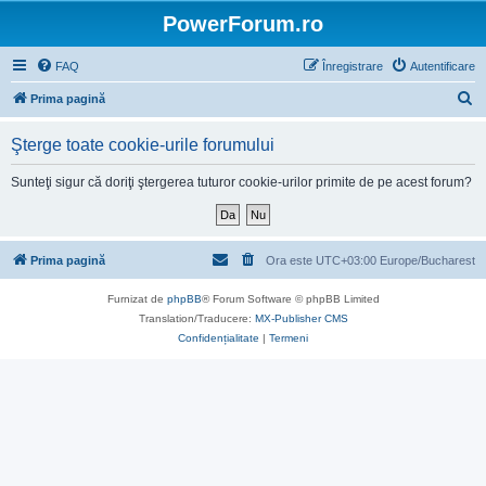
PowerForum.ro
FAQ
Înregistrare
Autentificare
C
Prima pagină
ă
Şterge toate cookie-urile forumului
u
t
Sunteţi sigur că doriţi ştergerea tuturor cookie-urilor primite de pe acest forum?
a
r
e
Prima pagină
Ora este UTC+03:00 Europe/Bucharest
Furnizat de
phpBB
® Forum Software © phpBB Limited
Translation/Traducere:
MX-Publisher CMS
Confidențialitate
|
Termeni