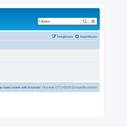
Căutare
Căutare avansată
Înregistrare
Autentificare
ge toate cookie-urile forumului
Ora este UTC+03:00 Europe/Bucharest