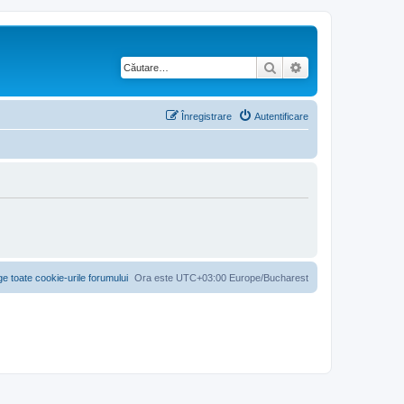
Căutare
Căutare avansată
Înregistrare
Autentificare
ge toate cookie-urile forumului
Ora este UTC+03:00 Europe/Bucharest