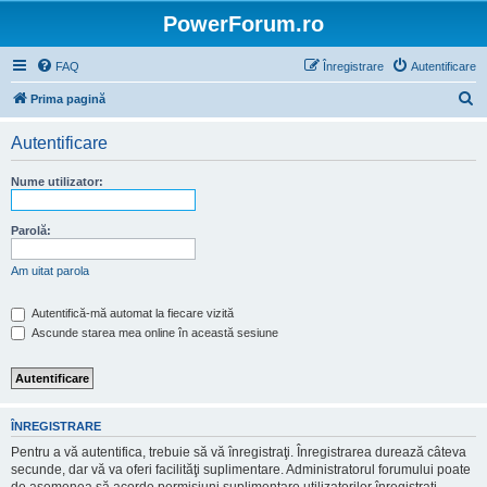
PowerForum.ro
FAQ
Înregistrare
Autentificare
C
Prima pagină
ă
Autentificare
u
t
Nume utilizator:
a
r
Parolă:
e
Am uitat parola
Autentifică-mă automat la fiecare vizită
Ascunde starea mea online în această sesiune
ÎNREGISTRARE
Pentru a vă autentifica, trebuie să vă înregistraţi. Înregistrarea durează câteva
secunde, dar vă va oferi facilităţi suplimentare. Administratorul forumului poate
de asemenea să acorde permisiuni suplimentare utilizatorilor înregistraţi.