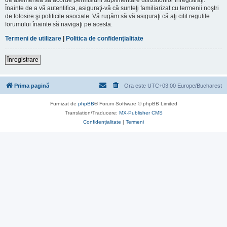
Înainte de a vă autentifica, asiguraţi-vă că sunteţi familiarizat cu termenii noştri
de folosire şi politicile asociate. Vă rugăm să vă asiguraţi că aţi citit regulile
forumului înainte să navigaţi pe acesta.
Termeni de utilizare
|
Politica de confidenţialitate
Înregistrare
Prima pagină
Ora este UTC+03:00 Europe/Bucharest
Furnizat de
phpBB
® Forum Software © phpBB Limited
Translation/Traducere:
MX-Publisher CMS
Confidențialitate
|
Termeni