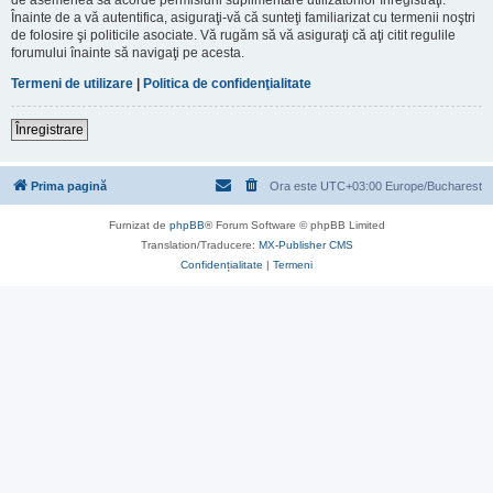
Înainte de a vă autentifica, asiguraţi-vă că sunteţi familiarizat cu termenii noştri
de folosire şi politicile asociate. Vă rugăm să vă asiguraţi că aţi citit regulile
forumului înainte să navigaţi pe acesta.
Termeni de utilizare
|
Politica de confidenţialitate
Înregistrare
Prima pagină
Ora este UTC+03:00 Europe/Bucharest
Furnizat de
phpBB
® Forum Software © phpBB Limited
Translation/Traducere:
MX-Publisher CMS
Confidențialitate
|
Termeni