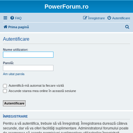
PowerForum.ro
FAQ
Înregistrare
Autentificare
C
Prima pagină
ă
Autentificare
u
t
Nume utilizator:
a
r
Parolă:
e
Am uitat parola
Autentifică-mă automat la fiecare vizită
Ascunde starea mea online în această sesiune
ÎNREGISTRARE
Pentru a vă autentifica, trebuie să vă înregistraţi. Înregistrarea durează câteva
secunde, dar vă va oferi facilităţi suplimentare. Administratorul forumului poate
de asemenea să acorde permisiuni suplimentare utilizatorilor înregistraţi.