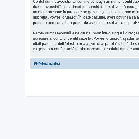
Contul dumneavoastră va conţine cel puţin un nume identificabi
dumneavoastră”) şi o adresă personală de email validă (sau „ema
datelor aplicabile în ţara care ne găzduieşte. Orice informaţie î
discreţia „PowerForum.ro”. În toate cazurile, aveţi opţiunea să 
pentru a primi email-uri generate automat de software-ul phpB
Parola dumneavoastră este cifrată (hash într-o singură direcţie
accesare al contului de utilizator la „PowerForum.ro”, aşadar vă
uitaţi parola, puteţi folosi interfaţa „Am uitat parola” oferită
va genera o nouă parolă pentru accesarea contului dumneavoa
Prima pagină