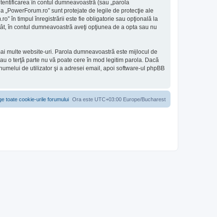
utentificarea în contul dumneavoastră (sau „parola
a „PowerForum.ro” sunt protejate de legile de protecţie ale
” în timpul înregistrării este fie obligatorie sau opţională la
 atât, în contul dumneavoastră aveţi opţiunea de a opta sau nu
 mai multe website-uri. Parola dumneavoastră este mijlocul de
sau o terţă parte nu vă poate cere în mod legitim parola. Dacă
 numelui de utilizator şi a adresei email, apoi software-ul phpBB
ge toate cookie-urile forumului
Ora este UTC+03:00 Europe/Bucharest