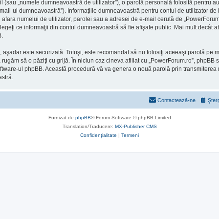
l (sau „numele dumneavoastră de utilizator”), o parolă personală folosită pentru a
il-ul dumneavoastră”). Informaţiile dumneavoastră pentru contul de utilizator de l
n afara numelui de utilizator, parolei sau a adresei de e-mail cerută de „PowerForum.ro
alegeţi ce informaţii din contul dumneavoastră să fie afişate public. Mai mult decât
B.
), aşadar este securizată. Totuşi, este recomandat să nu folosiţi aceeaşi parolă pe
 rugăm să o păziţi cu grijă. În niciun caz cineva afiliat cu „PowerForum.ro”, phpBB 
 de software-ul phpBB. Această procedură vă va genera o nouă parolă prin transmiterea
stră.
Contactează-ne
Şter
Furnizat de
phpBB
® Forum Software © phpBB Limited
Translation/Traducere:
MX-Publisher CMS
Confidențialitate
|
Termeni