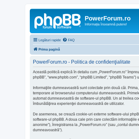
PowerForum.ro
Informația înseamnă putere!
Legături rapide
FAQ
Prima pagină
PowerForum.ro - Politica de confidenţialitate
Această politică explică în detaliu cum „PowerForum.ro” împreună
phpBB”, “www.phpbb.com”, “phpBB Limited”, “phpBB Teams”) utiliz
Informaţiile dumneavoastră sunt colectate prin două căi. Prima,
temporare al browserului computerului dumneavoastră. Primele dou
automat dumneavoastră de software-ul phpBB. Un al treilea cookie
îmbunătăţirea experienţei dumneavoastră de utilizator.
De asemenea, se crează cookie-uri externe software-ului phpBB
software-ul phpBB. A doua cale prin care colectăm informaţiile e
anonime”), înregistrarea la „PowerForum.ro” (sau „contul dumnea
dumneavoastră”).