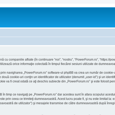
 cu companiile afliate (în continuare “noi”, “nostru”, “PowerForum.ro”, “https://powe
ează orice informaţie colectată în timpul fiecărei sesiuni utilizate de dumneavoast
 prin navigharea „PowerForum.ro” software-ul phpBB va crea un număr de cookie-uri, 
ă cookie-uri conţin un identificator de utilizator (denumit „user-id”) şi un identif
 va fi creat odată ce aţi deschis subiecte din „PowerForum.ro” şi este folosit pentru
 în timp ce navigaţi pe „PowerForum.ro” dar acestea sunt în afara scopului acestu
ste prin ceea ce trimiteţi dumneavoastră. Acest lucru poate fi, şi nu este limitat l
voastră de utilizator”) şi mesajele transmise de către dumneavoastră după înregist