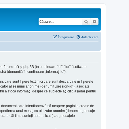
Căutare
Căutare avansată
Înregistrare
Autentificare
rforum.ro”) şi phpBB (în continuare “ei”, “lor”, “software
ră (denumită în continuare „informaţiile”).
care sunt fişiere text mici care sunt descărcate în fişierele
icator al sesiunii anonime (denumit „session-id”), asociate
 a stoca informaţii despre ce subiecte aţi citit, aşadar pentru
i document care intenţionează să acopere paginile create de
a: expedierea unui mesaj ca utilizator anonim (denumite „mesaje
rare cât timp sunteţi autentificat (sau „mesajele