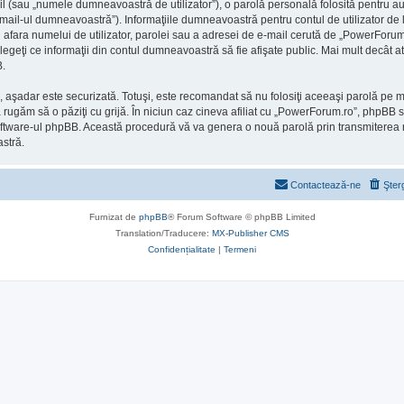
l (sau „numele dumneavoastră de utilizator”), o parolă personală folosită pentru a
il-ul dumneavoastră”). Informaţiile dumneavoastră pentru contul de utilizator de l
n afara numelui de utilizator, parolei sau a adresei de e-mail cerută de „PowerForum.ro
alegeţi ce informaţii din contul dumneavoastră să fie afişate public. Mai mult decât
B.
), aşadar este securizată. Totuşi, este recomandat să nu folosiţi aceeaşi parolă pe
 rugăm să o păziţi cu grijă. În niciun caz cineva afiliat cu „PowerForum.ro”, phpBB 
 de software-ul phpBB. Această procedură vă va genera o nouă parolă prin transmiterea
stră.
Contactează-ne
Şter
Furnizat de
phpBB
® Forum Software © phpBB Limited
Translation/Traducere:
MX-Publisher CMS
Confidențialitate
|
Termeni