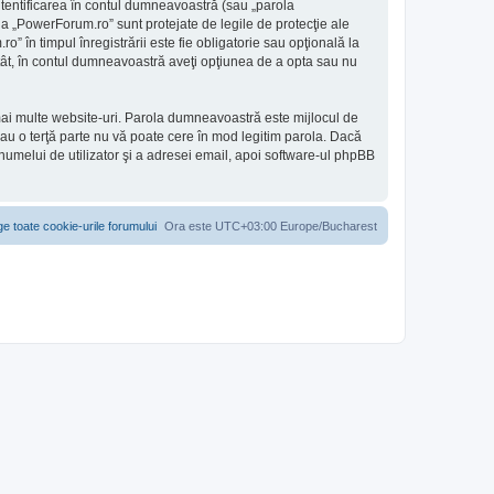
utentificarea în contul dumneavoastră (sau „parola
a „PowerForum.ro” sunt protejate de legile de protecţie ale
” în timpul înregistrării este fie obligatorie sau opţională la
 atât, în contul dumneavoastră aveţi opţiunea de a opta sau nu
 mai multe website-uri. Parola dumneavoastră este mijlocul de
sau o terţă parte nu vă poate cere în mod legitim parola. Dacă
 numelui de utilizator şi a adresei email, apoi software-ul phpBB
ge toate cookie-urile forumului
Ora este UTC+03:00 Europe/Bucharest