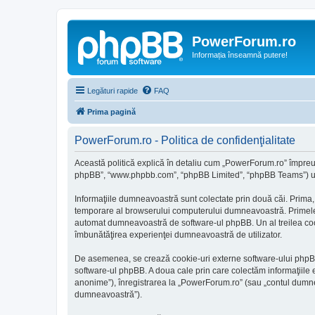
PowerForum.ro
Informația înseamnă putere!
Legături rapide
FAQ
Prima pagină
PowerForum.ro - Politica de confidenţialitate
Această politică explică în detaliu cum „PowerForum.ro” împreună
phpBB”, “www.phpbb.com”, “phpBB Limited”, “phpBB Teams”) utiliz
Informaţiile dumneavoastră sunt colectate prin două căi. Prima,
temporare al browserului computerului dumneavoastră. Primele dou
automat dumneavoastră de software-ul phpBB. Un al treilea cookie
îmbunătăţirea experienţei dumneavoastră de utilizator.
De asemenea, se crează cookie-uri externe software-ului phpBB
software-ul phpBB. A doua cale prin care colectăm informaţiile e
anonime”), înregistrarea la „PowerForum.ro” (sau „contul dumnea
dumneavoastră”).