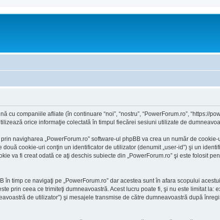
 cu companiile afliate (în continuare “noi”, “nostru”, “PowerForum.ro”, “https://powe
ează orice informaţie colectată în timpul fiecărei sesiuni utilizate de dumneavoast
 prin navigharea „PowerForum.ro” software-ul phpBB va crea un număr de cookie-uri, 
ă cookie-uri conţin un identificator de utilizator (denumit „user-id”) şi un identif
 va fi creat odată ce aţi deschis subiecte din „PowerForum.ro” şi este folosit pentru
 în timp ce navigaţi pe „PowerForum.ro” dar acestea sunt în afara scopului acestu
ste prin ceea ce trimiteţi dumneavoastră. Acest lucru poate fi, şi nu este limitat l
voastră de utilizator”) şi mesajele transmise de către dumneavoastră după înregist