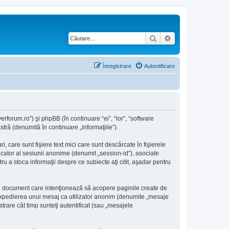
Căutare
Căutare avansată
Înregistrare
Autentificare
rforum.ro”) şi phpBB (în continuare “ei”, “lor”, “software
ră (denumită în continuare „informaţiile”).
care sunt fişiere text mici care sunt descărcate în fişierele
icator al sesiunii anonime (denumit „session-id”), asociate
 a stoca informaţii despre ce subiecte aţi citit, aşadar pentru
i document care intenţionează să acopere paginile create de
a: expedierea unui mesaj ca utilizator anonim (denumite „mesaje
rare cât timp sunteţi autentificat (sau „mesajele