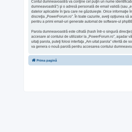
Contul dumneavoastră va conţine cel puţin un nume identificabi
dumneavoastră”) şi o adresă personală de email validă (sau „ema
datelor aplicabile în ţara care ne găzduieşte. Orice informaţie î
discreţia „PowerForum.ro”. În toate cazurile, aveţi opţiunea să 
pentru a primi email-uri generate automat de software-ul phpB
Parola dumneavoastră este cifrată (hash într-o singură direcţie
accesare al contului de utilizator la „PowerForum.ro”, aşadar vă
uitaţi parola, puteţi folosi interfaţa „Am uitat parola” oferită
va genera o nouă parolă pentru accesarea contului dumneavoa
Prima pagină