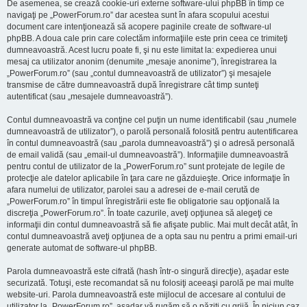
De asemenea, se crează cookie-uri externe software-ului phpBB în timp ce
navigaţi pe „PowerForum.ro” dar acestea sunt în afara scopului acestui
document care intenţionează să acopere paginile create de software-ul
phpBB. A doua cale prin care colectăm informaţiile este prin ceea ce trimiteţi
dumneavoastră. Acest lucru poate fi, şi nu este limitat la: expedierea unui
mesaj ca utilizator anonim (denumite „mesaje anonime”), înregistrarea la
„PowerForum.ro” (sau „contul dumneavoastră de utilizator”) şi mesajele
transmise de către dumneavoastră după înregistrare cât timp sunteţi
autentificat (sau „mesajele dumneavoastră”).
Contul dumneavoastră va conţine cel puţin un nume identificabil (sau „numele
dumneavoastră de utilizator”), o parolă personală folosită pentru autentificarea
în contul dumneavoastră (sau „parola dumneavoastră”) şi o adresă personală
de email validă (sau „email-ul dumneavoastră”). Informaţiile dumneavoastră
pentru contul de utilizator de la „PowerForum.ro” sunt protejate de legile de
protecţie ale datelor aplicabile în ţara care ne găzduieşte. Orice informaţie în
afara numelui de utilizator, parolei sau a adresei de e-mail cerută de
„PowerForum.ro” în timpul înregistrării este fie obligatorie sau opţională la
discreţia „PowerForum.ro”. În toate cazurile, aveţi opţiunea să alegeţi ce
informaţii din contul dumneavoastră să fie afişate public. Mai mult decât atât, în
contul dumneavoastră aveţi opţiunea de a opta sau nu pentru a primi email-uri
generate automat de software-ul phpBB.
Parola dumneavoastră este cifrată (hash într-o singură direcţie), aşadar este
securizată. Totuşi, este recomandat să nu folosiţi aceeaşi parolă pe mai multe
website-uri. Parola dumneavoastră este mijlocul de accesare al contului de
utilizator la „PowerForum.ro”, aşadar vă rugăm să o păziţi cu grijă. În niciun caz