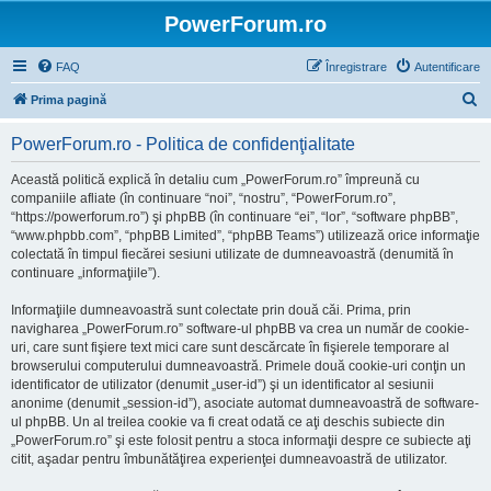
PowerForum.ro
FAQ
Înregistrare
Autentificare
C
Prima pagină
ă
PowerForum.ro - Politica de confidenţialitate
u
t
Această politică explică în detaliu cum „PowerForum.ro” împreună cu
companiile afliate (în continuare “noi”, “nostru”, “PowerForum.ro”,
a
“https://powerforum.ro”) şi phpBB (în continuare “ei”, “lor”, “software phpBB”,
r
“www.phpbb.com”, “phpBB Limited”, “phpBB Teams”) utilizează orice informaţie
colectată în timpul fiecărei sesiuni utilizate de dumneavoastră (denumită în
e
continuare „informaţiile”).
Informaţiile dumneavoastră sunt colectate prin două căi. Prima, prin
navigharea „PowerForum.ro” software-ul phpBB va crea un număr de cookie-
uri, care sunt fişiere text mici care sunt descărcate în fişierele temporare al
browserului computerului dumneavoastră. Primele două cookie-uri conţin un
identificator de utilizator (denumit „user-id”) şi un identificator al sesiunii
anonime (denumit „session-id”), asociate automat dumneavoastră de software-
ul phpBB. Un al treilea cookie va fi creat odată ce aţi deschis subiecte din
„PowerForum.ro” şi este folosit pentru a stoca informaţii despre ce subiecte aţi
citit, aşadar pentru îmbunătăţirea experienţei dumneavoastră de utilizator.