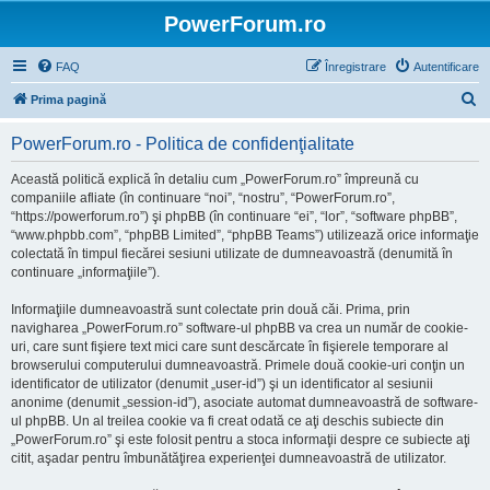
PowerForum.ro
FAQ
Înregistrare
Autentificare
C
Prima pagină
ă
PowerForum.ro - Politica de confidenţialitate
u
t
Această politică explică în detaliu cum „PowerForum.ro” împreună cu
companiile afliate (în continuare “noi”, “nostru”, “PowerForum.ro”,
a
“https://powerforum.ro”) şi phpBB (în continuare “ei”, “lor”, “software phpBB”,
r
“www.phpbb.com”, “phpBB Limited”, “phpBB Teams”) utilizează orice informaţie
colectată în timpul fiecărei sesiuni utilizate de dumneavoastră (denumită în
e
continuare „informaţiile”).
Informaţiile dumneavoastră sunt colectate prin două căi. Prima, prin
navigharea „PowerForum.ro” software-ul phpBB va crea un număr de cookie-
uri, care sunt fişiere text mici care sunt descărcate în fişierele temporare al
browserului computerului dumneavoastră. Primele două cookie-uri conţin un
identificator de utilizator (denumit „user-id”) şi un identificator al sesiunii
anonime (denumit „session-id”), asociate automat dumneavoastră de software-
ul phpBB. Un al treilea cookie va fi creat odată ce aţi deschis subiecte din
„PowerForum.ro” şi este folosit pentru a stoca informaţii despre ce subiecte aţi
citit, aşadar pentru îmbunătăţirea experienţei dumneavoastră de utilizator.