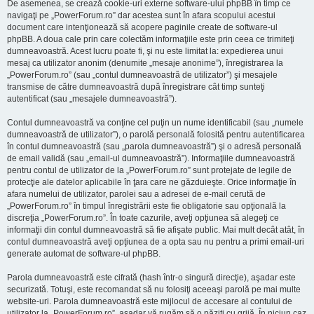
De asemenea, se crează cookie-uri externe software-ului phpBB în timp ce
navigaţi pe „PowerForum.ro” dar acestea sunt în afara scopului acestui
document care intenţionează să acopere paginile create de software-ul
phpBB. A doua cale prin care colectăm informaţiile este prin ceea ce trimiteţi
dumneavoastră. Acest lucru poate fi, şi nu este limitat la: expedierea unui
mesaj ca utilizator anonim (denumite „mesaje anonime”), înregistrarea la
„PowerForum.ro” (sau „contul dumneavoastră de utilizator”) şi mesajele
transmise de către dumneavoastră după înregistrare cât timp sunteţi
autentificat (sau „mesajele dumneavoastră”).
Contul dumneavoastră va conţine cel puţin un nume identificabil (sau „numele
dumneavoastră de utilizator”), o parolă personală folosită pentru autentificarea
în contul dumneavoastră (sau „parola dumneavoastră”) şi o adresă personală
de email validă (sau „email-ul dumneavoastră”). Informaţiile dumneavoastră
pentru contul de utilizator de la „PowerForum.ro” sunt protejate de legile de
protecţie ale datelor aplicabile în ţara care ne găzduieşte. Orice informaţie în
afara numelui de utilizator, parolei sau a adresei de e-mail cerută de
„PowerForum.ro” în timpul înregistrării este fie obligatorie sau opţională la
discreţia „PowerForum.ro”. În toate cazurile, aveţi opţiunea să alegeţi ce
informaţii din contul dumneavoastră să fie afişate public. Mai mult decât atât, în
contul dumneavoastră aveţi opţiunea de a opta sau nu pentru a primi email-uri
generate automat de software-ul phpBB.
Parola dumneavoastră este cifrată (hash într-o singură direcţie), aşadar este
securizată. Totuşi, este recomandat să nu folosiţi aceeaşi parolă pe mai multe
website-uri. Parola dumneavoastră este mijlocul de accesare al contului de
utilizator la „PowerForum.ro”, aşadar vă rugăm să o păziţi cu grijă. În niciun caz