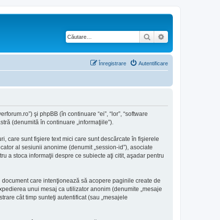
Căutare
Căutare avansată
Înregistrare
Autentificare
rforum.ro”) şi phpBB (în continuare “ei”, “lor”, “software
ră (denumită în continuare „informaţiile”).
care sunt fişiere text mici care sunt descărcate în fişierele
icator al sesiunii anonime (denumit „session-id”), asociate
 a stoca informaţii despre ce subiecte aţi citit, aşadar pentru
i document care intenţionează să acopere paginile create de
a: expedierea unui mesaj ca utilizator anonim (denumite „mesaje
rare cât timp sunteţi autentificat (sau „mesajele