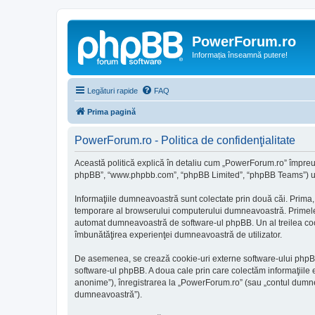
PowerForum.ro
Informația înseamnă putere!
Legături rapide
FAQ
Prima pagină
PowerForum.ro - Politica de confidenţialitate
Această politică explică în detaliu cum „PowerForum.ro” împreună
phpBB”, “www.phpbb.com”, “phpBB Limited”, “phpBB Teams”) utiliz
Informaţiile dumneavoastră sunt colectate prin două căi. Prima,
temporare al browserului computerului dumneavoastră. Primele dou
automat dumneavoastră de software-ul phpBB. Un al treilea cookie
îmbunătăţirea experienţei dumneavoastră de utilizator.
De asemenea, se crează cookie-uri externe software-ului phpBB
software-ul phpBB. A doua cale prin care colectăm informaţiile e
anonime”), înregistrarea la „PowerForum.ro” (sau „contul dumnea
dumneavoastră”).