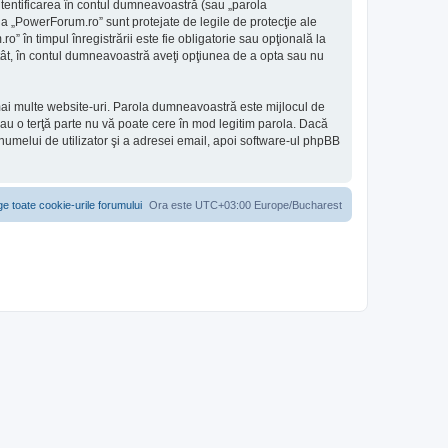
utentificarea în contul dumneavoastră (sau „parola
a „PowerForum.ro” sunt protejate de legile de protecţie ale
” în timpul înregistrării este fie obligatorie sau opţională la
 atât, în contul dumneavoastră aveţi opţiunea de a opta sau nu
 mai multe website-uri. Parola dumneavoastră este mijlocul de
sau o terţă parte nu vă poate cere în mod legitim parola. Dacă
 numelui de utilizator şi a adresei email, apoi software-ul phpBB
ge toate cookie-urile forumului
Ora este UTC+03:00 Europe/Bucharest