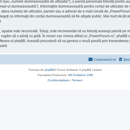
l (sau „numele dumneavoastră de utilizator”), o parolă personală folosită pentru a
il-ul dumneavoastră”). Informaţiile dumneavoastră pentru contul de utilizator de l
n afara numelui de utilizator, parolei sau a adresei de e-mail cerută de „PowerForum.ro
alegeţi ce informaţii din contul dumneavoastră să fie afişate public. Mai mult decât
B.
), aşadar este securizată. Totuşi, este recomandat să nu folosiţi aceeaşi parolă pe
 rugăm să o păziţi cu grijă. În niciun caz cineva afiliat cu „PowerForum.ro”, phpBB 
 de software-ul phpBB. Această procedură vă va genera o nouă parolă prin transmiterea
stră.
Contactează-ne
Şter
Furnizat de
phpBB
® Forum Software © phpBB Limited
Translation/Traducere:
MX-Publisher CMS
Confidențialitate
|
Termeni