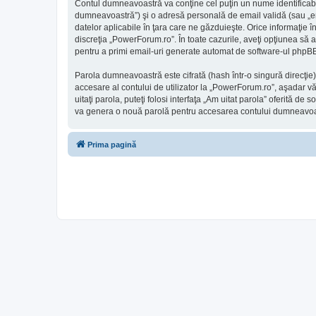
Contul dumneavoastră va conţine cel puţin un nume identificabi
dumneavoastră”) şi o adresă personală de email validă (sau „ema
datelor aplicabile în ţara care ne găzduieşte. Orice informaţie î
discreţia „PowerForum.ro”. În toate cazurile, aveţi opţiunea să 
pentru a primi email-uri generate automat de software-ul phpB
Parola dumneavoastră este cifrată (hash într-o singură direcţie
accesare al contului de utilizator la „PowerForum.ro”, aşadar vă
uitaţi parola, puteţi folosi interfaţa „Am uitat parola” oferită
va genera o nouă parolă pentru accesarea contului dumneavoa
Prima pagină