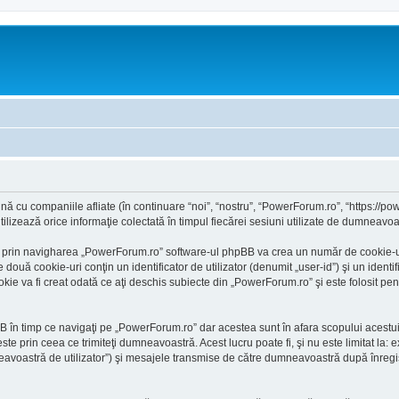
 cu companiile afliate (în continuare “noi”, “nostru”, “PowerForum.ro”, “https://powe
ează orice informaţie colectată în timpul fiecărei sesiuni utilizate de dumneavoast
 prin navigharea „PowerForum.ro” software-ul phpBB va crea un număr de cookie-uri, 
ă cookie-uri conţin un identificator de utilizator (denumit „user-id”) şi un identif
 va fi creat odată ce aţi deschis subiecte din „PowerForum.ro” şi este folosit pentru
 în timp ce navigaţi pe „PowerForum.ro” dar acestea sunt în afara scopului acestu
ste prin ceea ce trimiteţi dumneavoastră. Acest lucru poate fi, şi nu este limitat l
voastră de utilizator”) şi mesajele transmise de către dumneavoastră după înregist