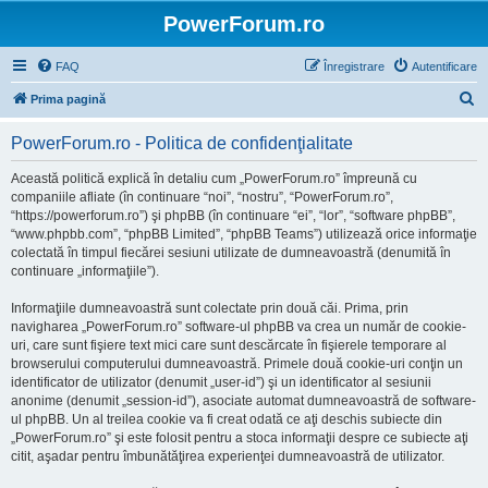
PowerForum.ro
FAQ
Înregistrare
Autentificare
C
Prima pagină
ă
PowerForum.ro - Politica de confidenţialitate
u
t
Această politică explică în detaliu cum „PowerForum.ro” împreună cu
companiile afliate (în continuare “noi”, “nostru”, “PowerForum.ro”,
a
“https://powerforum.ro”) şi phpBB (în continuare “ei”, “lor”, “software phpBB”,
r
“www.phpbb.com”, “phpBB Limited”, “phpBB Teams”) utilizează orice informaţie
colectată în timpul fiecărei sesiuni utilizate de dumneavoastră (denumită în
e
continuare „informaţiile”).
Informaţiile dumneavoastră sunt colectate prin două căi. Prima, prin
navigharea „PowerForum.ro” software-ul phpBB va crea un număr de cookie-
uri, care sunt fişiere text mici care sunt descărcate în fişierele temporare al
browserului computerului dumneavoastră. Primele două cookie-uri conţin un
identificator de utilizator (denumit „user-id”) şi un identificator al sesiunii
anonime (denumit „session-id”), asociate automat dumneavoastră de software-
ul phpBB. Un al treilea cookie va fi creat odată ce aţi deschis subiecte din
„PowerForum.ro” şi este folosit pentru a stoca informaţii despre ce subiecte aţi
citit, aşadar pentru îmbunătăţirea experienţei dumneavoastră de utilizator.