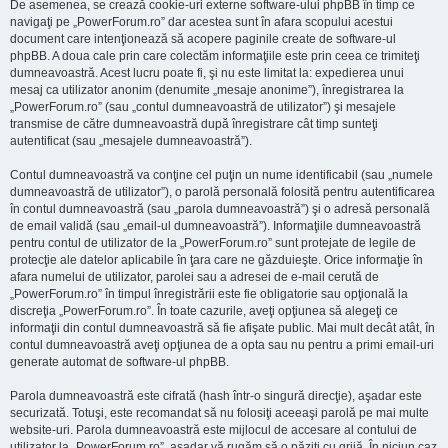
De asemenea, se crează cookie-uri externe software-ului phpBB în timp ce
navigaţi pe „PowerForum.ro” dar acestea sunt în afara scopului acestui
document care intenţionează să acopere paginile create de software-ul
phpBB. A doua cale prin care colectăm informaţiile este prin ceea ce trimiteţi
dumneavoastră. Acest lucru poate fi, şi nu este limitat la: expedierea unui
mesaj ca utilizator anonim (denumite „mesaje anonime”), înregistrarea la
„PowerForum.ro” (sau „contul dumneavoastră de utilizator”) şi mesajele
transmise de către dumneavoastră după înregistrare cât timp sunteţi
autentificat (sau „mesajele dumneavoastră”).
Contul dumneavoastră va conţine cel puţin un nume identificabil (sau „numele
dumneavoastră de utilizator”), o parolă personală folosită pentru autentificarea
în contul dumneavoastră (sau „parola dumneavoastră”) şi o adresă personală
de email validă (sau „email-ul dumneavoastră”). Informaţiile dumneavoastră
pentru contul de utilizator de la „PowerForum.ro” sunt protejate de legile de
protecţie ale datelor aplicabile în ţara care ne găzduieşte. Orice informaţie în
afara numelui de utilizator, parolei sau a adresei de e-mail cerută de
„PowerForum.ro” în timpul înregistrării este fie obligatorie sau opţională la
discreţia „PowerForum.ro”. În toate cazurile, aveţi opţiunea să alegeţi ce
informaţii din contul dumneavoastră să fie afişate public. Mai mult decât atât, în
contul dumneavoastră aveţi opţiunea de a opta sau nu pentru a primi email-uri
generate automat de software-ul phpBB.
Parola dumneavoastră este cifrată (hash într-o singură direcţie), aşadar este
securizată. Totuşi, este recomandat să nu folosiţi aceeaşi parolă pe mai multe
website-uri. Parola dumneavoastră este mijlocul de accesare al contului de
utilizator la „PowerForum.ro”, aşadar vă rugăm să o păziţi cu grijă. În niciun caz