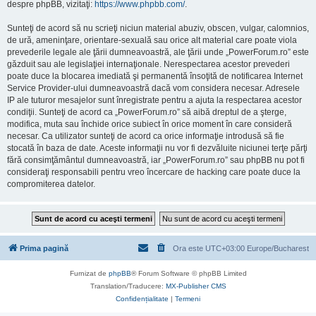
despre phpBB, vizitaţi:
https://www.phpbb.com/
.
Sunteţi de acord să nu scrieţi niciun material abuziv, obscen, vulgar, calomnios,
de ură, ameninţare, orientare-sexuală sau orice alt material care poate viola
prevederile legale ale ţării dumneavoastră, ale ţării unde „PowerForum.ro” este
găzduit sau ale legislaţiei internaţionale. Nerespectarea acestor prevederi
poate duce la blocarea imediată şi permanentă însoţită de notificarea Internet
Service Provider-ului dumneavoastră dacă vom considera necesar. Adresele
IP ale tuturor mesajelor sunt înregistrate pentru a ajuta la respectarea acestor
condiţii. Sunteţi de acord ca „PowerForum.ro” să aibă dreptul de a şterge,
modifica, muta sau închide orice subiect în orice moment în care consideră
necesar. Ca utilizator sunteţi de acord ca orice informaţie introdusă să fie
stocată în baza de date. Aceste informaţii nu vor fi dezvăluite niciunei terţe părţi
fără consimţământul dumneavoastră, iar „PowerForum.ro” sau phpBB nu pot fi
consideraţi responsabili pentru vreo încercare de hacking care poate duce la
compromiterea datelor.
Prima pagină
Ora este UTC+03:00 Europe/Bucharest
Furnizat de
phpBB
® Forum Software © phpBB Limited
Translation/Traducere:
MX-Publisher CMS
Confidențialitate
|
Termeni