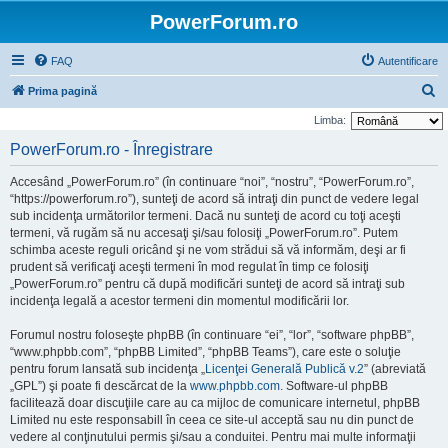
PowerForum.ro
FAQ
Autentificare
C
Prima pagină
ă
Limba:
u
PowerForum.ro - Înregistrare
t
Accesând „PowerForum.ro” (în continuare “noi”, “nostru”, “PowerForum.ro”,
a
“https://powerforum.ro”), sunteţi de acord să intraţi din punct de vedere legal
r
sub incidenţa următorilor termeni. Dacă nu sunteţi de acord cu toţi aceşti
termeni, vă rugăm să nu accesaţi şi/sau folosiţi „PowerForum.ro”. Putem
e
schimba aceste reguli oricând şi ne vom strădui să vă informăm, deşi ar fi
prudent să verificaţi aceşti termeni în mod regulat în timp ce folosiţi
„PowerForum.ro” pentru că după modificări sunteţi de acord să intraţi sub
incidenţa legală a acestor termeni din momentul modificării lor.
Forumul nostru foloseşte phpBB (în continuare “ei”, “lor”, “software phpBB”,
“www.phpbb.com”, “phpBB Limited”, “phpBB Teams”), care este o soluţie
pentru forum lansată sub incidenţa „
Licenţei Generală Publică v.2
” (abreviată
„GPL”) şi poate fi descărcat de la
www.phpbb.com
. Software-ul phpBB
facilitează doar discuţiile care au ca mijloc de comunicare internetul, phpBB
Limited nu este responsabill în ceea ce site-ul acceptă sau nu din punct de
vedere al conţinutului permis şi/sau a conduitei. Pentru mai multe informaţii