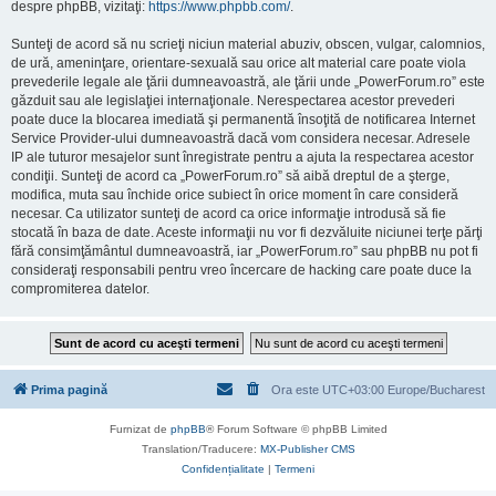
despre phpBB, vizitaţi:
https://www.phpbb.com/
.
Sunteţi de acord să nu scrieţi niciun material abuziv, obscen, vulgar, calomnios,
de ură, ameninţare, orientare-sexuală sau orice alt material care poate viola
prevederile legale ale ţării dumneavoastră, ale ţării unde „PowerForum.ro” este
găzduit sau ale legislaţiei internaţionale. Nerespectarea acestor prevederi
poate duce la blocarea imediată şi permanentă însoţită de notificarea Internet
Service Provider-ului dumneavoastră dacă vom considera necesar. Adresele
IP ale tuturor mesajelor sunt înregistrate pentru a ajuta la respectarea acestor
condiţii. Sunteţi de acord ca „PowerForum.ro” să aibă dreptul de a şterge,
modifica, muta sau închide orice subiect în orice moment în care consideră
necesar. Ca utilizator sunteţi de acord ca orice informaţie introdusă să fie
stocată în baza de date. Aceste informaţii nu vor fi dezvăluite niciunei terţe părţi
fără consimţământul dumneavoastră, iar „PowerForum.ro” sau phpBB nu pot fi
consideraţi responsabili pentru vreo încercare de hacking care poate duce la
compromiterea datelor.
Prima pagină
Ora este UTC+03:00 Europe/Bucharest
Furnizat de
phpBB
® Forum Software © phpBB Limited
Translation/Traducere:
MX-Publisher CMS
Confidențialitate
|
Termeni