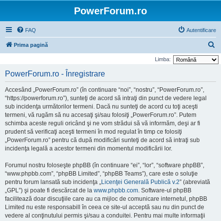
PowerForum.ro
FAQ
Autentificare
C
Prima pagină
ă
Limba:
u
PowerForum.ro - Înregistrare
t
Accesând „PowerForum.ro” (în continuare “noi”, “nostru”, “PowerForum.ro”,
a
“https://powerforum.ro”), sunteţi de acord să intraţi din punct de vedere legal
r
sub incidenţa următorilor termeni. Dacă nu sunteţi de acord cu toţi aceşti
termeni, vă rugăm să nu accesaţi şi/sau folosiţi „PowerForum.ro”. Putem
e
schimba aceste reguli oricând şi ne vom strădui să vă informăm, deşi ar fi
prudent să verificaţi aceşti termeni în mod regulat în timp ce folosiţi
„PowerForum.ro” pentru că după modificări sunteţi de acord să intraţi sub
incidenţa legală a acestor termeni din momentul modificării lor.
Forumul nostru foloseşte phpBB (în continuare “ei”, “lor”, “software phpBB”,
“www.phpbb.com”, “phpBB Limited”, “phpBB Teams”), care este o soluţie
pentru forum lansată sub incidenţa „
Licenţei Generală Publică v.2
” (abreviată
„GPL”) şi poate fi descărcat de la
www.phpbb.com
. Software-ul phpBB
facilitează doar discuţiile care au ca mijloc de comunicare internetul, phpBB
Limited nu este responsabill în ceea ce site-ul acceptă sau nu din punct de
vedere al conţinutului permis şi/sau a conduitei. Pentru mai multe informaţii