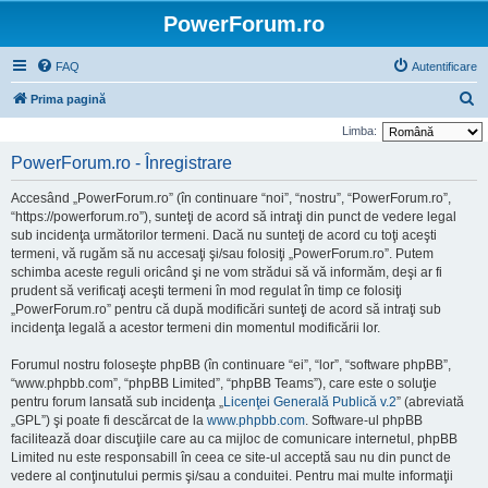
PowerForum.ro
FAQ
Autentificare
C
Prima pagină
ă
Limba:
u
PowerForum.ro - Înregistrare
t
Accesând „PowerForum.ro” (în continuare “noi”, “nostru”, “PowerForum.ro”,
a
“https://powerforum.ro”), sunteţi de acord să intraţi din punct de vedere legal
r
sub incidenţa următorilor termeni. Dacă nu sunteţi de acord cu toţi aceşti
termeni, vă rugăm să nu accesaţi şi/sau folosiţi „PowerForum.ro”. Putem
e
schimba aceste reguli oricând şi ne vom strădui să vă informăm, deşi ar fi
prudent să verificaţi aceşti termeni în mod regulat în timp ce folosiţi
„PowerForum.ro” pentru că după modificări sunteţi de acord să intraţi sub
incidenţa legală a acestor termeni din momentul modificării lor.
Forumul nostru foloseşte phpBB (în continuare “ei”, “lor”, “software phpBB”,
“www.phpbb.com”, “phpBB Limited”, “phpBB Teams”), care este o soluţie
pentru forum lansată sub incidenţa „
Licenţei Generală Publică v.2
” (abreviată
„GPL”) şi poate fi descărcat de la
www.phpbb.com
. Software-ul phpBB
facilitează doar discuţiile care au ca mijloc de comunicare internetul, phpBB
Limited nu este responsabill în ceea ce site-ul acceptă sau nu din punct de
vedere al conţinutului permis şi/sau a conduitei. Pentru mai multe informaţii