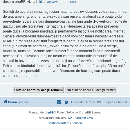
despre phpBB, vizitaţi:
https://www.phpbb.com/
.
Sunteţi de acord să nu scrieţi niciun material abuziv, obscen, vulgar, calomnios,
de ură, ameninţare, orientare-sexuală sau orice alt material care poate viola
prevederile legale ale ţării dumneavoastră, ale ţării unde „PowerForum.ro” este
găzduit sau ale legislaţiei internaţionale. Nerespectarea acestor prevederi
poate duce la blocarea imediată şi permanentă însoţită de notificarea Internet
Service Provider-ului dumneavoastră dacă vom considera necesar. Adresele
IP ale tuturor mesajelor sunt înregistrate pentru a ajuta la respectarea acestor
condiţii. Sunteţi de acord ca „PowerForum.ro” să aibă dreptul de a şterge,
modifica, muta sau închide orice subiect în orice moment în care consideră
necesar. Ca utilizator sunteţi de acord ca orice informaţie introdusă să fie
stocată în baza de date. Aceste informaţii nu vor fi dezvăluite niciunei terţe părţi
fără consimţământul dumneavoastră, iar „PowerForum.ro” sau phpBB nu pot fi
consideraţi responsabili pentru vreo încercare de hacking care poate duce la
compromiterea datelor.
Prima pagină
Ora este UTC+03:00 Europe/Bucharest
Furnizat de
phpBB
® Forum Software © phpBB Limited
Translation/Traducere:
MX-Publisher CMS
Confidențialitate
|
Termeni