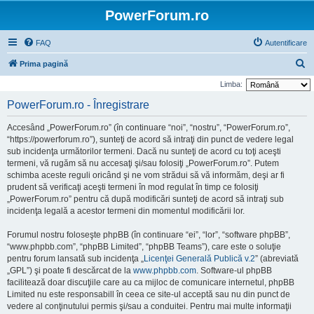
PowerForum.ro
FAQ
Autentificare
C
Prima pagină
ă
Limba:
u
PowerForum.ro - Înregistrare
t
Accesând „PowerForum.ro” (în continuare “noi”, “nostru”, “PowerForum.ro”,
a
“https://powerforum.ro”), sunteţi de acord să intraţi din punct de vedere legal
r
sub incidenţa următorilor termeni. Dacă nu sunteţi de acord cu toţi aceşti
termeni, vă rugăm să nu accesaţi şi/sau folosiţi „PowerForum.ro”. Putem
e
schimba aceste reguli oricând şi ne vom strădui să vă informăm, deşi ar fi
prudent să verificaţi aceşti termeni în mod regulat în timp ce folosiţi
„PowerForum.ro” pentru că după modificări sunteţi de acord să intraţi sub
incidenţa legală a acestor termeni din momentul modificării lor.
Forumul nostru foloseşte phpBB (în continuare “ei”, “lor”, “software phpBB”,
“www.phpbb.com”, “phpBB Limited”, “phpBB Teams”), care este o soluţie
pentru forum lansată sub incidenţa „
Licenţei Generală Publică v.2
” (abreviată
„GPL”) şi poate fi descărcat de la
www.phpbb.com
. Software-ul phpBB
facilitează doar discuţiile care au ca mijloc de comunicare internetul, phpBB
Limited nu este responsabill în ceea ce site-ul acceptă sau nu din punct de
vedere al conţinutului permis şi/sau a conduitei. Pentru mai multe informaţii