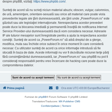
despre phpBB, vizitaţi:
https://www.phpbb.com/
.
Sunteţi de acord să nu scrieţi niciun material abuziv, obscen, vulgar, calomnios,
de ură, ameninţare, orientare-sexuală sau orice alt material care poate viola
prevederile legale ale ţării dumneavoastră, ale ţării unde „PowerForum.ro” este
găzduit sau ale legislaţiei internaţionale. Nerespectarea acestor prevederi
poate duce la blocarea imediată şi permanentă însoţită de notificarea Internet
Service Provider-ului dumneavoastră dacă vom considera necesar. Adresele
IP ale tuturor mesajelor sunt înregistrate pentru a ajuta la respectarea acestor
condiţii. Sunteţi de acord ca „PowerForum.ro” să aibă dreptul de a şterge,
modifica, muta sau închide orice subiect în orice moment în care consideră
necesar. Ca utilizator sunteţi de acord ca orice informaţie introdusă să fie
stocată în baza de date. Aceste informaţii nu vor fi dezvăluite niciunei terţe părţi
fără consimţământul dumneavoastră, iar „PowerForum.ro” sau phpBB nu pot fi
consideraţi responsabili pentru vreo încercare de hacking care poate duce la
compromiterea datelor.
Prima pagină
Ora este UTC+03:00 Europe/Bucharest
Furnizat de
phpBB
® Forum Software © phpBB Limited
Translation/Traducere:
MX-Publisher CMS
Confidențialitate
|
Termeni