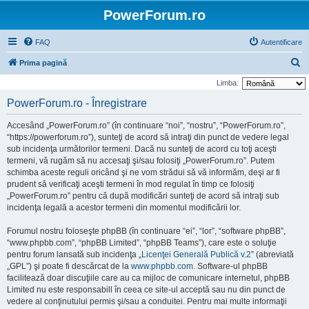
PowerForum.ro
FAQ
Autentificare
C
Prima pagină
ă
Limba:
u
PowerForum.ro - Înregistrare
t
Accesând „PowerForum.ro” (în continuare “noi”, “nostru”, “PowerForum.ro”,
a
“https://powerforum.ro”), sunteţi de acord să intraţi din punct de vedere legal
r
sub incidenţa următorilor termeni. Dacă nu sunteţi de acord cu toţi aceşti
termeni, vă rugăm să nu accesaţi şi/sau folosiţi „PowerForum.ro”. Putem
e
schimba aceste reguli oricând şi ne vom strădui să vă informăm, deşi ar fi
prudent să verificaţi aceşti termeni în mod regulat în timp ce folosiţi
„PowerForum.ro” pentru că după modificări sunteţi de acord să intraţi sub
incidenţa legală a acestor termeni din momentul modificării lor.
Forumul nostru foloseşte phpBB (în continuare “ei”, “lor”, “software phpBB”,
“www.phpbb.com”, “phpBB Limited”, “phpBB Teams”), care este o soluţie
pentru forum lansată sub incidenţa „
Licenţei Generală Publică v.2
” (abreviată
„GPL”) şi poate fi descărcat de la
www.phpbb.com
. Software-ul phpBB
facilitează doar discuţiile care au ca mijloc de comunicare internetul, phpBB
Limited nu este responsabill în ceea ce site-ul acceptă sau nu din punct de
vedere al conţinutului permis şi/sau a conduitei. Pentru mai multe informaţii