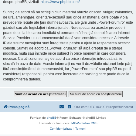
despre phpBB, vizitaţi:
https://www.phpbb.com/
.
Sunteţi de acord să nu scrieţi niciun material abuziv, obscen, vulgar, calomnios,
de ură, ameninţare, orientare-sexuală sau orice alt material care poate viola
prevederile legale ale ţării dumneavoastră, ale ţării unde „PowerForum.ro” este
găzduit sau ale legislaţiei internaţionale. Nerespectarea acestor prevederi
poate duce la blocarea imediată şi permanentă însoţită de notificarea Internet
Service Provider-ului dumneavoastră dacă vom considera necesar. Adresele
IP ale tuturor mesajelor sunt înregistrate pentru a ajuta la respectarea acestor
condiţii. Sunteţi de acord ca „PowerForum.ro” să aibă dreptul de a şterge,
modifica, muta sau închide orice subiect în orice moment în care consideră
necesar. Ca utilizator sunteţi de acord ca orice informaţie introdusă să fie
stocată în baza de date. Aceste informaţii nu vor fi dezvăluite niciunei terţe părţi
fără consimţământul dumneavoastră, iar „PowerForum.ro” sau phpBB nu pot fi
consideraţi responsabili pentru vreo încercare de hacking care poate duce la
compromiterea datelor.
Prima pagină
Ora este UTC+03:00 Europe/Bucharest
Furnizat de
phpBB
® Forum Software © phpBB Limited
Translation/Traducere:
MX-Publisher CMS
Confidențialitate
|
Termeni