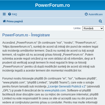
PowerForum.ro
FAQ
Autentificare
C
Prima pagină
ă
Limba:
u
PowerForum.ro - Înregistrare
t
Accesând „PowerForum.ro” (în continuare “noi”, “nostru”, “PowerForum.ro”,
a
“https://powerforum.ro”), sunteţi de acord să intraţi din punct de vedere legal
r
sub incidenţa următorilor termeni. Dacă nu sunteţi de acord cu toţi aceşti
termeni, vă rugăm să nu accesaţi şi/sau folosiţi „PowerForum.ro”. Putem
e
schimba aceste reguli oricând şi ne vom strădui să vă informăm, deşi ar fi
prudent să verificaţi aceşti termeni în mod regulat în timp ce folosiţi
„PowerForum.ro” pentru că după modificări sunteţi de acord să intraţi sub
incidenţa legală a acestor termeni din momentul modificării lor.
Forumul nostru foloseşte phpBB (în continuare “ei”, “lor”, “software phpBB”,
“www.phpbb.com”, “phpBB Limited”, “phpBB Teams”), care este o soluţie
pentru forum lansată sub incidenţa „
Licenţei Generală Publică v.2
” (abreviată
„GPL”) şi poate fi descărcat de la
www.phpbb.com
. Software-ul phpBB
facilitează doar discuţiile care au ca mijloc de comunicare internetul, phpBB
Limited nu este responsabill în ceea ce site-ul acceptă sau nu din punct de
vedere al conţinutului permis şi/sau a conduitei. Pentru mai multe informaţii