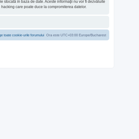
e stocată în baza de date. Aceste informaţii nu vor fi dezvăluite
e hacking care poate duce la compromiterea datelor.
ge toate cookie-urile forumului
Ora este UTC+03:00 Europe/Bucharest