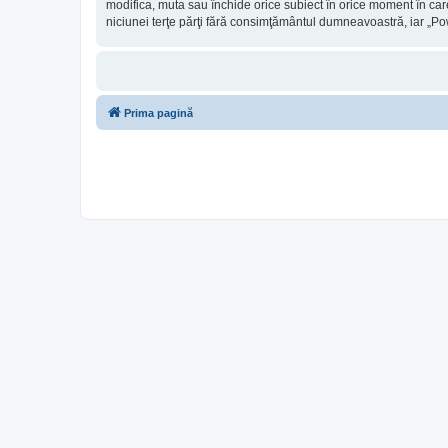
modifica, muta sau închide orice subiect în orice moment în care 
niciunei terţe părţi fără consimţământul dumneavoastră, iar „P
Prima pagină