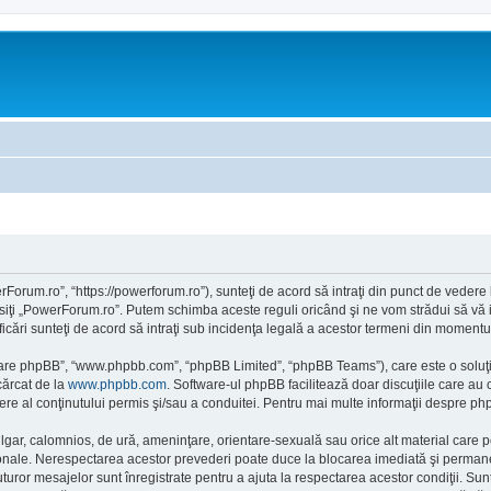
orum.ro”, “https://powerforum.ro”), sunteţi de acord să intraţi din punct de vedere
osiţi „PowerForum.ro”. Putem schimba aceste reguli oricând şi ne vom strădui să vă i
cări sunteţi de acord să intraţi sub incidenţa legală a acestor termeni din momentul 
ftware phpBB”, “www.phpbb.com”, “phpBB Limited”, “phpBB Teams”), care este o soluţi
cărcat de la
www.phpbb.com
. Software-ul phpBB facilitează doar discuţiile care au
re al conţinutului permis şi/sau a conduitei. Pentru mai multe informaţii despre php
ulgar, calomnios, de ură, ameninţare, orientare-sexuală sau orice alt material care po
onale. Nerespectarea acestor prevederi poate duce la blocarea imediată şi permanent
or mesajelor sunt înregistrate pentru a ajuta la respectarea acestor condiţii. Sun