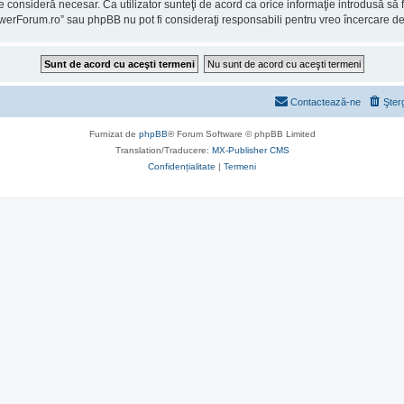
consideră necesar. Ca utilizator sunteţi de acord ca orice informaţie introdusă să fi
owerForum.ro” sau phpBB nu pot fi consideraţi responsabili pentru vreo încercare d
Contactează-ne
Şter
Furnizat de
phpBB
® Forum Software © phpBB Limited
Translation/Traducere:
MX-Publisher CMS
Confidențialitate
|
Termeni