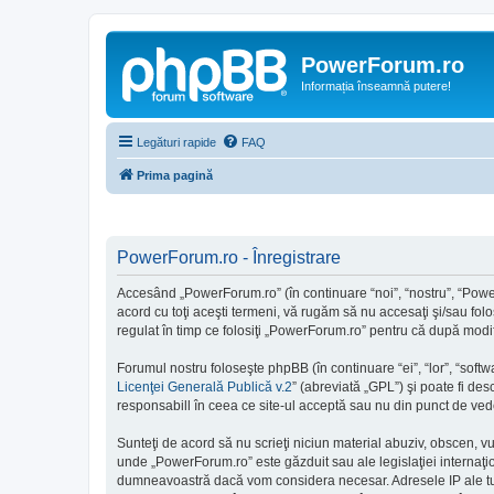
PowerForum.ro
Informația înseamnă putere!
Legături rapide
FAQ
Prima pagină
PowerForum.ro - Înregistrare
Accesând „PowerForum.ro” (în continuare “noi”, “nostru”, “PowerF
acord cu toţi aceşti termeni, vă rugăm să nu accesaţi şi/sau fol
regulat în timp ce folosiţi „PowerForum.ro” pentru că după modifi
Forumul nostru foloseşte phpBB (în continuare “ei”, “lor”, “so
Licenţei Generală Publică v.2
” (abreviată „GPL”) şi poate fi des
responsabill în ceea ce site-ul acceptă sau nu din punct de vede
Sunteţi de acord să nu scrieţi niciun material abuziv, obscen, v
unde „PowerForum.ro” este găzduit sau ale legislaţiei internaţi
dumneavoastră dacă vom considera necesar. Adresele IP ale tutur