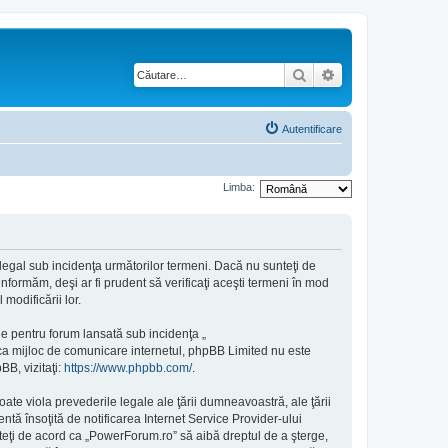
Căutare
Căutare avansată
Autentificare
Limba:
 legal sub incidenţa următorilor termeni. Dacă nu sunteţi de
nformăm, deşi ar fi prudent să verificaţi aceşti termeni în mod
modificării lor.
e pentru forum lansată sub incidenţa „
 ca mijloc de comunicare internetul, phpBB Limited nu este
BB, vizitaţi:
https://www.phpbb.com/
.
ate viola prevederile legale ale ţării dumneavoastră, ale ţării
ă însoţită de notificarea Internet Service Provider-ului
teţi de acord ca „PowerForum.ro” să aibă dreptul de a şterge,