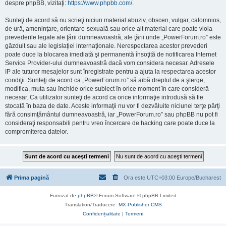
despre phpBB, vizitaţi:
https://www.phpbb.com/
.
Sunteţi de acord să nu scrieţi niciun material abuziv, obscen, vulgar, calomnios,
de ură, ameninţare, orientare-sexuală sau orice alt material care poate viola
prevederile legale ale ţării dumneavoastră, ale ţării unde „PowerForum.ro” este
găzduit sau ale legislaţiei internaţionale. Nerespectarea acestor prevederi
poate duce la blocarea imediată şi permanentă însoţită de notificarea Internet
Service Provider-ului dumneavoastră dacă vom considera necesar. Adresele
IP ale tuturor mesajelor sunt înregistrate pentru a ajuta la respectarea acestor
condiţii. Sunteţi de acord ca „PowerForum.ro” să aibă dreptul de a şterge,
modifica, muta sau închide orice subiect în orice moment în care consideră
necesar. Ca utilizator sunteţi de acord ca orice informaţie introdusă să fie
stocată în baza de date. Aceste informaţii nu vor fi dezvăluite niciunei terţe părţi
fără consimţământul dumneavoastră, iar „PowerForum.ro” sau phpBB nu pot fi
consideraţi responsabili pentru vreo încercare de hacking care poate duce la
compromiterea datelor.
Prima pagină
Ora este UTC+03:00 Europe/Bucharest
Furnizat de
phpBB
® Forum Software © phpBB Limited
Translation/Traducere:
MX-Publisher CMS
Confidențialitate
|
Termeni