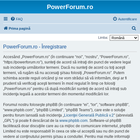
PowerForum.ro
FAQ
Autentificare
C
Prima pagină
ă
Limba:
u
PowerForum.ro - Înregistrare
t
Accesând „PowerForum.ro” (în continuare “noi”, “nostru”, “PowerForum.ro”,
a
“https://powerforum.ro”), sunteţi de acord să intraţi din punct de vedere legal
r
sub incidenţa următorilor termeni. Dacă nu sunteţi de acord cu toţi aceşti
termeni, vă rugăm să nu accesaţi şi/sau folosiţi „PowerForum.ro”. Putem
e
schimba aceste reguli oricând şi ne vom strădui să vă informăm, deşi ar fi
prudent să verificaţi aceşti termeni în mod regulat în timp ce folosiţi
„PowerForum.ro” pentru că după modificări sunteţi de acord să intraţi sub
incidenţa legală a acestor termeni din momentul modificării lor.
Forumul nostru foloseşte phpBB (în continuare “ei”, “lor”, “software phpBB”,
“www.phpbb.com”, “phpBB Limited”, “phpBB Teams”), care este o soluţie
pentru forum lansată sub incidenţa „
Licenţei Generală Publică v.2
” (abreviată
„GPL”) şi poate fi descărcat de la
www.phpbb.com
. Software-ul phpBB
facilitează doar discuţiile care au ca mijloc de comunicare internetul, phpBB
Limited nu este responsabill în ceea ce site-ul acceptă sau nu din punct de
vedere al conţinutului permis şi/sau a conduitei. Pentru mai multe informaţii