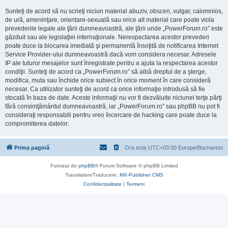
Sunteţi de acord să nu scrieţi niciun material abuziv, obscen, vulgar, calomnios,
de ură, ameninţare, orientare-sexuală sau orice alt material care poate viola
prevederile legale ale ţării dumneavoastră, ale ţării unde „PowerForum.ro” este
găzduit sau ale legislaţiei internaţionale. Nerespectarea acestor prevederi
poate duce la blocarea imediată şi permanentă însoţită de notificarea Internet
Service Provider-ului dumneavoastră dacă vom considera necesar. Adresele
IP ale tuturor mesajelor sunt înregistrate pentru a ajuta la respectarea acestor
condiţii. Sunteţi de acord ca „PowerForum.ro” să aibă dreptul de a şterge,
modifica, muta sau închide orice subiect în orice moment în care consideră
necesar. Ca utilizator sunteţi de acord ca orice informaţie introdusă să fie
stocată în baza de date. Aceste informaţii nu vor fi dezvăluite niciunei terţe părţi
fără consimţământul dumneavoastră, iar „PowerForum.ro” sau phpBB nu pot fi
consideraţi responsabili pentru vreo încercare de hacking care poate duce la
compromiterea datelor.
Prima pagină
Ora este UTC+03:00 Europe/Bucharest
Furnizat de
phpBB
® Forum Software © phpBB Limited
Translation/Traducere:
MX-Publisher CMS
Confidențialitate
|
Termeni