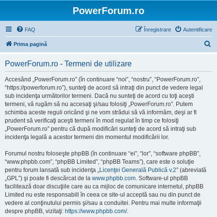
PowerForum.ro
FAQ
Înregistrare
Autentificare
C
Prima pagină
ă
PowerForum.ro - Termeni de utilizare
u
t
Accesând „PowerForum.ro” (în continuare “noi”, “nostru”, “PowerForum.ro”,
“https://powerforum.ro”), sunteţi de acord să intraţi din punct de vedere legal
a
sub incidenţa următorilor termeni. Dacă nu sunteţi de acord cu toţi aceşti
r
termeni, vă rugăm să nu accesaţi şi/sau folosiţi „PowerForum.ro”. Putem
schimba aceste reguli oricând şi ne vom strădui să vă informăm, deşi ar fi
e
prudent să verificaţi aceşti termeni în mod regulat în timp ce folosiţi
„PowerForum.ro” pentru că după modificări sunteţi de acord să intraţi sub
incidenţa legală a acestor termeni din momentul modificării lor.
Forumul nostru foloseşte phpBB (în continuare “ei”, “lor”, “software phpBB”,
“www.phpbb.com”, “phpBB Limited”, “phpBB Teams”), care este o soluţie
pentru forum lansată sub incidenţa „
Licenţei Generală Publică v.2
” (abreviată
„GPL”) şi poate fi descărcat de la
www.phpbb.com
. Software-ul phpBB
facilitează doar discuţiile care au ca mijloc de comunicare internetul, phpBB
Limited nu este responsabill în ceea ce site-ul acceptă sau nu din punct de
vedere al conţinutului permis şi/sau a conduitei. Pentru mai multe informaţii
despre phpBB, vizitaţi:
https://www.phpbb.com/
.