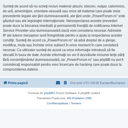
Sunteţi de acord să nu scrieţi niciun material abuziv, obscen, vulgar, calomnios,
de ură, ameninţare, orientare-sexuală sau orice alt material care poate viola
prevederile legale ale ţării dumneavoastră, ale ţării unde „PowerForum.ro” este
găzduit sau ale legislaţiei internaţionale. Nerespectarea acestor prevederi
poate duce la blocarea imediată şi permanentă însoţită de notificarea Internet
Service Provider-ului dumneavoastră dacă vom considera necesar. Adresele
IP ale tuturor mesajelor sunt înregistrate pentru a ajuta la respectarea acestor
condiţii. Sunteţi de acord ca „PowerForum.ro” să aibă dreptul de a şterge,
modifica, muta sau închide orice subiect în orice moment în care consideră
necesar. Ca utilizator sunteţi de acord ca orice informaţie introdusă să fie
stocată în baza de date. Aceste informaţii nu vor fi dezvăluite niciunei terţe părţi
fără consimţământul dumneavoastră, iar „PowerForum.ro” sau phpBB nu pot fi
consideraţi responsabili pentru vreo încercare de hacking care poate duce la
compromiterea datelor.
Prima pagină
Ora este UTC+03:00 Europe/Bucharest
Furnizat de
phpBB
® Forum Software © phpBB Limited
Translation/Traducere:
MX-Publisher CMS
Confidențialitate
|
Termeni