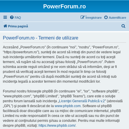
PowerForum.ro
FAQ
Înregistrare
Autentificare
C
Prima pagină
ă
PowerForum.ro - Termeni de utilizare
u
t
Accesând „PowerForum.ro” (în continuare “noi”, “nostru”, “PowerForum.ro”,
“https://powerforum.ro”), sunteţi de acord să intraţi din punct de vedere legal
a
sub incidenţa următorilor termeni. Dacă nu sunteţi de acord cu toţi aceşti
r
termeni, vă rugăm să nu accesaţi şi/sau folosiţi „PowerForum.ro”. Putem
schimba aceste reguli oricând şi ne vom strădui să vă informăm, deşi ar fi
e
prudent să verificaţi aceşti termeni în mod regulat în timp ce folosiţi
„PowerForum.ro” pentru că după modificări sunteţi de acord să intraţi sub
incidenţa legală a acestor termeni din momentul modificării lor.
Forumul nostru foloseşte phpBB (în continuare “ei”, “lor”, “software phpBB”,
“www.phpbb.com”, “phpBB Limited”, “phpBB Teams”), care este o soluţie
pentru forum lansată sub incidenţa „
Licenţei Generală Publică v.2
” (abreviată
„GPL”) şi poate fi descărcat de la
www.phpbb.com
. Software-ul phpBB
facilitează doar discuţiile care au ca mijloc de comunicare internetul, phpBB
Limited nu este responsabill în ceea ce site-ul acceptă sau nu din punct de
vedere al conţinutului permis şi/sau a conduitei. Pentru mai multe informaţii
despre phpBB, vizitaţi:
https://www.phpbb.com/
.