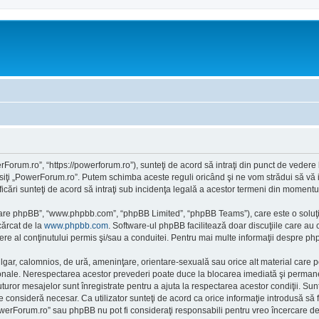
orum.ro”, “https://powerforum.ro”), sunteţi de acord să intraţi din punct de vedere
osiţi „PowerForum.ro”. Putem schimba aceste reguli oricând şi ne vom strădui să vă i
cări sunteţi de acord să intraţi sub incidenţa legală a acestor termeni din momentul 
ftware phpBB”, “www.phpbb.com”, “phpBB Limited”, “phpBB Teams”), care este o soluţi
cărcat de la
www.phpbb.com
. Software-ul phpBB facilitează doar discuţiile care au
re al conţinutului permis şi/sau a conduitei. Pentru mai multe informaţii despre php
ulgar, calomnios, de ură, ameninţare, orientare-sexuală sau orice alt material care po
onale. Nerespectarea acestor prevederi poate duce la blocarea imediată şi permanent
or mesajelor sunt înregistrate pentru a ajuta la respectarea acestor condiţii. Sun
consideră necesar. Ca utilizator sunteţi de acord ca orice informaţie introdusă să fi
owerForum.ro” sau phpBB nu pot fi consideraţi responsabili pentru vreo încercare d