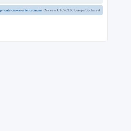
ge toate cookie-urile forumului
Ora este UTC+03:00 Europe/Bucharest