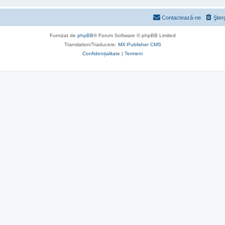
Contactează-ne
Şter
Furnizat de
phpBB
® Forum Software © phpBB Limited
Translation/Traducere:
MX-Publisher CMS
Confidențialitate
|
Termeni