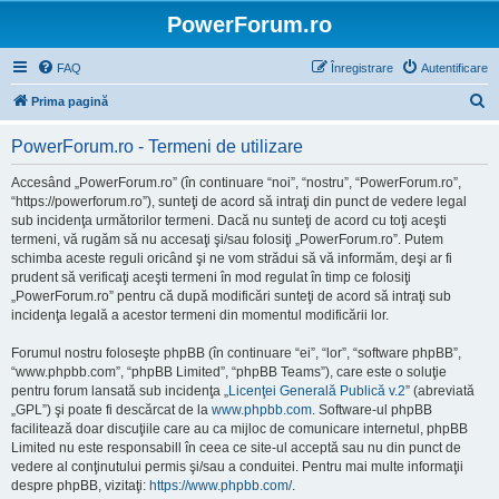
PowerForum.ro
FAQ
Înregistrare
Autentificare
C
Prima pagină
ă
PowerForum.ro - Termeni de utilizare
u
t
Accesând „PowerForum.ro” (în continuare “noi”, “nostru”, “PowerForum.ro”,
“https://powerforum.ro”), sunteţi de acord să intraţi din punct de vedere legal
a
sub incidenţa următorilor termeni. Dacă nu sunteţi de acord cu toţi aceşti
r
termeni, vă rugăm să nu accesaţi şi/sau folosiţi „PowerForum.ro”. Putem
schimba aceste reguli oricând şi ne vom strădui să vă informăm, deşi ar fi
e
prudent să verificaţi aceşti termeni în mod regulat în timp ce folosiţi
„PowerForum.ro” pentru că după modificări sunteţi de acord să intraţi sub
incidenţa legală a acestor termeni din momentul modificării lor.
Forumul nostru foloseşte phpBB (în continuare “ei”, “lor”, “software phpBB”,
“www.phpbb.com”, “phpBB Limited”, “phpBB Teams”), care este o soluţie
pentru forum lansată sub incidenţa „
Licenţei Generală Publică v.2
” (abreviată
„GPL”) şi poate fi descărcat de la
www.phpbb.com
. Software-ul phpBB
facilitează doar discuţiile care au ca mijloc de comunicare internetul, phpBB
Limited nu este responsabill în ceea ce site-ul acceptă sau nu din punct de
vedere al conţinutului permis şi/sau a conduitei. Pentru mai multe informaţii
despre phpBB, vizitaţi:
https://www.phpbb.com/
.