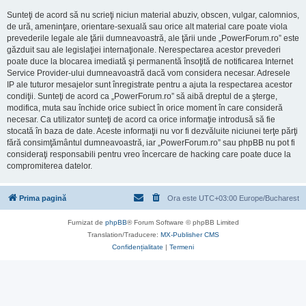
Sunteţi de acord să nu scrieţi niciun material abuziv, obscen, vulgar, calomnios,
de ură, ameninţare, orientare-sexuală sau orice alt material care poate viola
prevederile legale ale ţării dumneavoastră, ale ţării unde „PowerForum.ro” este
găzduit sau ale legislaţiei internaţionale. Nerespectarea acestor prevederi
poate duce la blocarea imediată şi permanentă însoţită de notificarea Internet
Service Provider-ului dumneavoastră dacă vom considera necesar. Adresele
IP ale tuturor mesajelor sunt înregistrate pentru a ajuta la respectarea acestor
condiţii. Sunteţi de acord ca „PowerForum.ro” să aibă dreptul de a şterge,
modifica, muta sau închide orice subiect în orice moment în care consideră
necesar. Ca utilizator sunteţi de acord ca orice informaţie introdusă să fie
stocată în baza de date. Aceste informaţii nu vor fi dezvăluite niciunei terţe părţi
fără consimţământul dumneavoastră, iar „PowerForum.ro” sau phpBB nu pot fi
consideraţi responsabili pentru vreo încercare de hacking care poate duce la
compromiterea datelor.
Prima pagină
Ora este UTC+03:00 Europe/Bucharest
Furnizat de
phpBB
® Forum Software © phpBB Limited
Translation/Traducere:
MX-Publisher CMS
Confidențialitate
|
Termeni