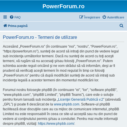
PowerForum.ro
FAQ
Înregistrare
Autentificare
C
Prima pagină
ă
PowerForum.ro - Termeni de utilizare
u
t
Accesând „PowerForum.ro” (în continuare “noi”, “nostru”, “PowerForum.ro”,
“https://powerforum.ro”), sunteţi de acord să intraţi din punct de vedere legal
a
sub incidenţa următorilor termeni. Dacă nu sunteţi de acord cu toţi aceşti
r
termeni, vă rugăm să nu accesaţi şi/sau folosiţi „PowerForum.ro”. Putem
schimba aceste reguli oricând şi ne vom strădui să vă informăm, deşi ar fi
e
prudent să verificaţi aceşti termeni în mod regulat în timp ce folosiţi
„PowerForum.ro” pentru că după modificări sunteţi de acord să intraţi sub
incidenţa legală a acestor termeni din momentul modificării lor.
Forumul nostru foloseşte phpBB (în continuare “ei”, “lor”, “software phpBB”,
“www.phpbb.com”, “phpBB Limited”, “phpBB Teams”), care este o soluţie
pentru forum lansată sub incidenţa „
Licenţei Generală Publică v.2
” (abreviată
„GPL”) şi poate fi descărcat de la
www.phpbb.com
. Software-ul phpBB
facilitează doar discuţiile care au ca mijloc de comunicare internetul, phpBB
Limited nu este responsabill în ceea ce site-ul acceptă sau nu din punct de
vedere al conţinutului permis şi/sau a conduitei. Pentru mai multe informaţii
despre phpBB, vizitaţi:
https://www.phpbb.com/
.