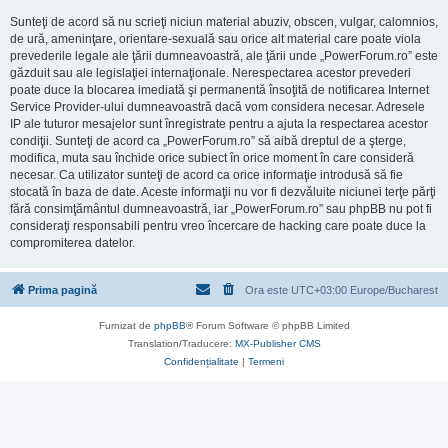
Sunteţi de acord să nu scrieţi niciun material abuziv, obscen, vulgar, calomnios,
de ură, ameninţare, orientare-sexuală sau orice alt material care poate viola
prevederile legale ale ţării dumneavoastră, ale ţării unde „PowerForum.ro” este
găzduit sau ale legislaţiei internaţionale. Nerespectarea acestor prevederi
poate duce la blocarea imediată şi permanentă însoţită de notificarea Internet
Service Provider-ului dumneavoastră dacă vom considera necesar. Adresele
IP ale tuturor mesajelor sunt înregistrate pentru a ajuta la respectarea acestor
condiţii. Sunteţi de acord ca „PowerForum.ro” să aibă dreptul de a şterge,
modifica, muta sau închide orice subiect în orice moment în care consideră
necesar. Ca utilizator sunteţi de acord ca orice informaţie introdusă să fie
stocată în baza de date. Aceste informaţii nu vor fi dezvăluite niciunei terţe părţi
fără consimţământul dumneavoastră, iar „PowerForum.ro” sau phpBB nu pot fi
consideraţi responsabili pentru vreo încercare de hacking care poate duce la
compromiterea datelor.
Prima pagină
Ora este UTC+03:00 Europe/Bucharest
Furnizat de
phpBB
® Forum Software © phpBB Limited
Translation/Traducere:
MX-Publisher CMS
Confidențialitate
|
Termeni