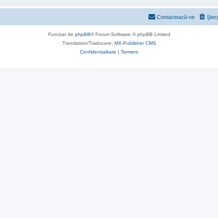
Contactează-ne
Şter
Furnizat de
phpBB
® Forum Software © phpBB Limited
Translation/Traducere:
MX-Publisher CMS
Confidențialitate
|
Termeni