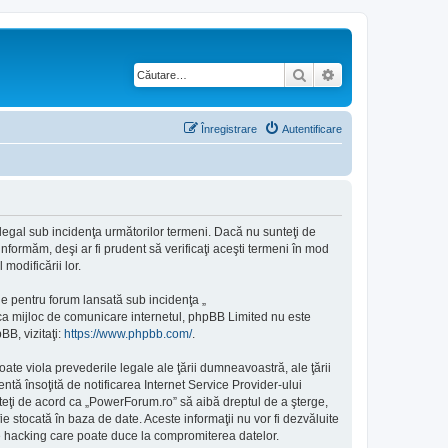
Căutare
Căutare avansată
Înregistrare
Autentificare
 legal sub incidenţa următorilor termeni. Dacă nu sunteţi de
nformăm, deşi ar fi prudent să verificaţi aceşti termeni în mod
modificării lor.
e pentru forum lansată sub incidenţa „
 ca mijloc de comunicare internetul, phpBB Limited nu este
BB, vizitaţi:
https://www.phpbb.com/
.
ate viola prevederile legale ale ţării dumneavoastră, ale ţării
ă însoţită de notificarea Internet Service Provider-ului
teţi de acord ca „PowerForum.ro” să aibă dreptul de a şterge,
e stocată în baza de date. Aceste informaţii nu vor fi dezvăluite
e hacking care poate duce la compromiterea datelor.