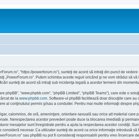
orum.ro”, “https://powerforum.ro”), sunteţi de acord să intraţi din punct de vedere
osiţi „PowerForum.ro”. Putem schimba aceste reguli oricând şi ne vom strădui să vă i
cări sunteţi de acord să intraţi sub incidenţa legală a acestor termeni din momentul 
ftware phpBB”, “www.phpbb.com”, “phpBB Limited”, “phpBB Teams”), care este o soluţi
cărcat de la
www.phpbb.com
. Software-ul phpBB facilitează doar discuţiile care au
re al conţinutului permis şi/sau a conduitei. Pentru mai multe informaţii despre php
ulgar, calomnios, de ură, ameninţare, orientare-sexuală sau orice alt material care po
onale. Nerespectarea acestor prevederi poate duce la blocarea imediată şi permanent
or mesajelor sunt înregistrate pentru a ajuta la respectarea acestor condiţii. Sun
consideră necesar. Ca utilizator sunteţi de acord ca orice informaţie introdusă să fi
owerForum.ro” sau phpBB nu pot fi consideraţi responsabili pentru vreo încercare d