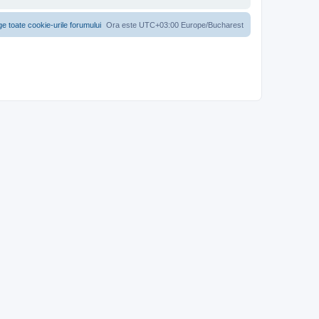
ge toate cookie-urile forumului
Ora este UTC+03:00 Europe/Bucharest