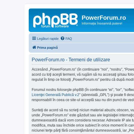
PowerForum.ro
Informația înseamnă putere!
Legături rapide
FAQ
Prima pagină
PowerForum.ro - Termeni de utilizare
Accesând „PowerForum.ro” (în continuare “noi”, “nostru”, “PowerF
acord cu toţi aceşti termeni, vă rugăm să nu accesaţi şi/sau fol
regulat în timp ce folosiţi „PowerForum.ro” pentru că după modifi
Forumul nostru foloseşte phpBB (în continuare “ei”, “lor”, “so
Licenţei Generală Publică v.2
” (abreviată „GPL”) şi poate fi des
responsabill în ceea ce site-ul acceptă sau nu din punct de vede
Sunteţi de acord să nu scrieţi niciun material abuziv, obscen, v
unde „PowerForum.ro” este găzduit sau ale legislaţiei internaţi
dumneavoastră dacă vom considera necesar. Adresele IP ale tutur
modifica, muta sau închide orice subiect în orice moment în care 
niciunei terţe părţi fără consimţământul dumneavoastră, iar „P