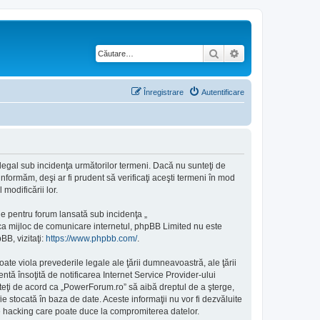
Căutare
Căutare avansată
Înregistrare
Autentificare
 legal sub incidenţa următorilor termeni. Dacă nu sunteţi de
nformăm, deşi ar fi prudent să verificaţi aceşti termeni în mod
modificării lor.
e pentru forum lansată sub incidenţa „
 ca mijloc de comunicare internetul, phpBB Limited nu este
BB, vizitaţi:
https://www.phpbb.com/
.
ate viola prevederile legale ale ţării dumneavoastră, ale ţării
ă însoţită de notificarea Internet Service Provider-ului
teţi de acord ca „PowerForum.ro” să aibă dreptul de a şterge,
e stocată în baza de date. Aceste informaţii nu vor fi dezvăluite
e hacking care poate duce la compromiterea datelor.