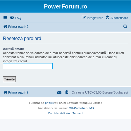
PowerForum.ro
FAQ
Înregistrare
Autentificare
C
Prima pagină
ă
Reseteză parolard
u
t
Adresă email:
Aceasta trebuie să fie adresa de e-mail asociată contului dumneavoastră. Dacă nu aţi
a
schimbat-o din Panoul utilizatorului, atunci este chiar adresa de e-mail cu care aţi
înregistrat contul.
r
e
Prima pagină
Ora este UTC+03:00 Europe/Bucharest
Furnizat de
phpBB
® Forum Software © phpBB Limited
Translation/Traducere:
MX-Publisher CMS
Confidențialitate
|
Termeni