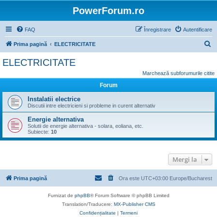
PowerForum.ro
FAQ
Înregistrare
Autentificare
C
Prima pagină
ELECTRICITATE
ă
ELECTRICITATE
u
Marchează subforumurile citite
t
Forum
a
Instalatii electrice
r
Discutii intre electricieni si probleme in curent alternativ
e
Energie alternativa
Solutii de energie alternativa - solara, eoliana, etc.
Subiecte:
10
Mergi la
Prima pagină
Ora este UTC+03:00 Europe/Bucharest
Furnizat de
phpBB
® Forum Software © phpBB Limited
Translation/Traducere:
MX-Publisher CMS
Confidențialitate
|
Termeni