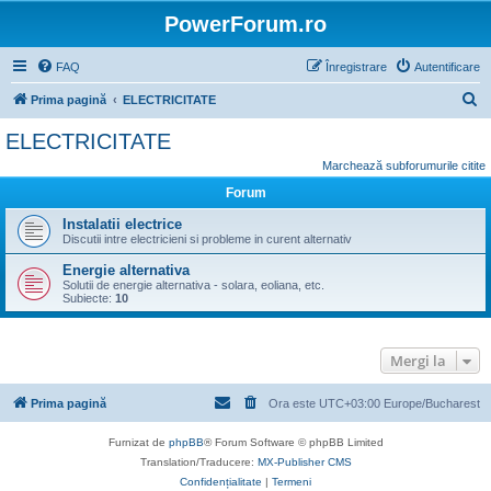
PowerForum.ro
FAQ
Înregistrare
Autentificare
C
Prima pagină
ELECTRICITATE
ă
ELECTRICITATE
u
Marchează subforumurile citite
t
Forum
a
Instalatii electrice
r
Discutii intre electricieni si probleme in curent alternativ
e
Energie alternativa
Solutii de energie alternativa - solara, eoliana, etc.
Subiecte:
10
Mergi la
Prima pagină
Ora este UTC+03:00 Europe/Bucharest
Furnizat de
phpBB
® Forum Software © phpBB Limited
Translation/Traducere:
MX-Publisher CMS
Confidențialitate
|
Termeni