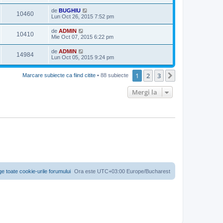
de
BUGHIU
10460
Lun Oct 26, 2015 7:52 pm
de
ADMIN
10410
Mie Oct 07, 2015 6:22 pm
de
ADMIN
14984
Lun Oct 05, 2015 9:24 pm
1
2
3
Următorul
Marcare subiecte ca fiind citite
• 88 subiecte
Mergi la
ge toate cookie-urile forumului
Ora este UTC+03:00 Europe/Bucharest