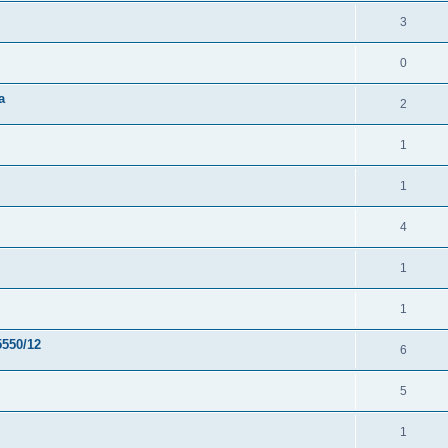
3
0
a
2
1
1
4
1
1
550/12
6
5
1