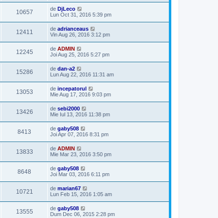
de
DjLeco
10657
Lun Oct 31, 2016 5:39 pm
de
adrianceaus
12411
Vin Aug 26, 2016 3:12 pm
de
ADMIN
12245
Joi Aug 25, 2016 5:27 pm
de
dan-a2
15286
Lun Aug 22, 2016 11:31 am
de
incepatorul
13053
Mie Aug 17, 2016 9:03 pm
de
sebi2000
13426
Mie Iul 13, 2016 11:38 pm
de
gaby508
8413
Joi Apr 07, 2016 8:31 pm
de
ADMIN
13833
Mie Mar 23, 2016 3:50 pm
de
gaby508
8648
Joi Mar 03, 2016 6:11 pm
de
marian67
10721
Lun Feb 15, 2016 1:05 am
de
gaby508
13555
Dum Dec 06, 2015 2:28 pm