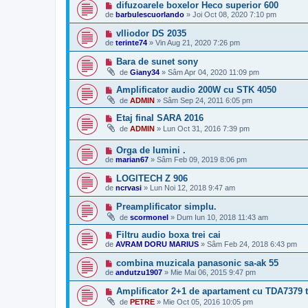
difuzoarele boxelor Heco superior 600
de
barbulescuorlando
»
Joi Oct 08, 2020 7:10 pm
vlliodor DS 2035
de
terinte74
»
Vin Aug 21, 2020 7:26 pm
Bara de sunet sony
de
Giany34
»
Sâm Apr 04, 2020 11:09 pm
Amplificator audio 200W cu STK 4050
de
ADMIN
»
Sâm Sep 24, 2011 6:05 pm
Etaj final SARA 2016
de
ADMIN
»
Lun Oct 31, 2016 7:39 pm
Orga de lumini .
de
marian67
»
Sâm Feb 09, 2019 8:06 pm
LOGITECH Z 906
de
ncrvasi
»
Lun Noi 12, 2018 9:47 am
Preamplificator simplu.
de
scormonel
»
Dum Iun 10, 2018 11:43 am
Filtru audio boxa trei cai
de
AVRAM DORU MARIUS
»
Sâm Feb 24, 2018 6:43 pm
combina muzicala panasonic sa-ak 55
de
andutzu1907
»
Mie Mai 06, 2015 9:47 pm
Amplificator 2+1 de apartament cu TDA7379 te
de
PETRE
»
Mie Oct 05, 2016 10:05 pm