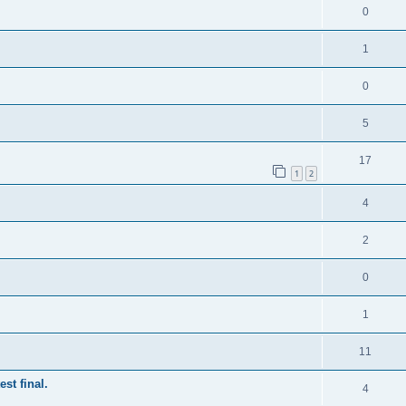
0
1
0
5
17
1
2
4
2
0
1
11
st final.
4