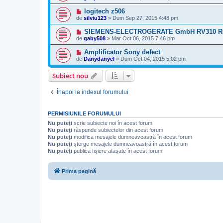
logitech z506
de
silviu123
»
Dum Sep 27, 2015 4:48 pm
SIEMENS-ELECTROGERATE GmbH RV310 R
de
gaby508
»
Mar Oct 06, 2015 7:46 pm
Amplificator Sony defect
de
Danydanyel
»
Dum Oct 04, 2015 5:02 pm
Subiect nou
Înapoi la indexul forumului
PERMISIUNILE FORUMULUI
Nu puteţi
scrie subiecte noi în acest forum
Nu puteţi
răspunde subiectelor din acest forum
Nu puteţi
modifica mesajele dumneavoastră în acest forum
Nu puteţi
şterge mesajele dumneavoastră în acest forum
Nu puteţi
publica fişiere ataşate în acest forum
Prima pagină