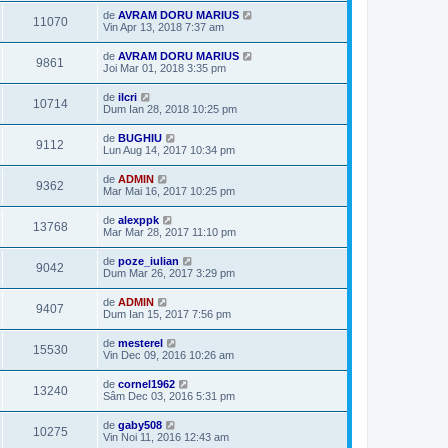
de
AVRAM DORU MARIUS
11070
Vin Apr 13, 2018 7:37 am
de
AVRAM DORU MARIUS
9861
Joi Mar 01, 2018 3:35 pm
de
ilcri
10714
Dum Ian 28, 2018 10:25 pm
de
BUGHIU
9112
Lun Aug 14, 2017 10:34 pm
de
ADMIN
9362
Mar Mai 16, 2017 10:25 pm
de
alexppk
13768
Mar Mar 28, 2017 11:10 pm
de
poze_iulian
9042
Dum Mar 26, 2017 3:29 pm
de
ADMIN
9407
Dum Ian 15, 2017 7:56 pm
de
mesterel
15530
Vin Dec 09, 2016 10:26 am
de
cornel1962
13240
Sâm Dec 03, 2016 5:31 pm
de
gaby508
10275
Vin Noi 11, 2016 12:43 am