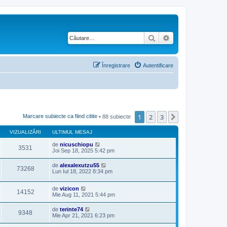
Căutare
Căutare avansată
Înregistrare
Autentificare
1
2
3
Următorul
Marcare subiecte ca fiind citite
• 88 subiecte
VIZUALIZĂRI
ULTIMUL MESAJ
de
nicuschiopu
3531
Joi Sep 18, 2025 5:42 pm
de
alexalexutzu55
73268
Lun Iul 18, 2022 8:34 pm
de
vizicon
14152
Mie Aug 11, 2021 5:44 pm
de
terinte74
9348
Mie Apr 21, 2021 6:23 pm