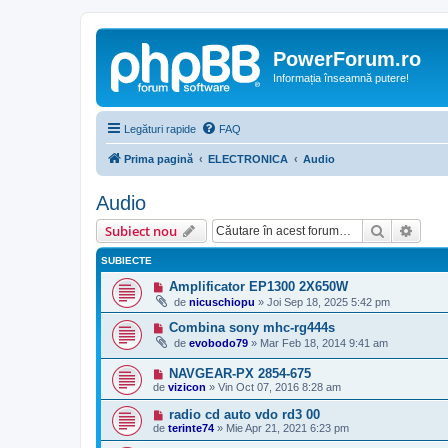
PowerForum.ro
Informația înseamnă putere!
Legături rapide
FAQ
Prima pagină
ELECTRONICA
Audio
Audio
Căutare
Căut
Subiect nou
SUBIECTE
Amplificator EP1300 2X650W
de
nicuschiopu
»
Joi Sep 18, 2025 5:42 pm
Combina sony mhc-rg444s
de
evobodo79
»
Mar Feb 18, 2014 9:41 am
NAVGEAR-PX 2854-675
de
vizicon
»
Vin Oct 07, 2016 8:28 am
radio cd auto vdo rd3 00
de
terinte74
»
Mie Apr 21, 2021 6:23 pm