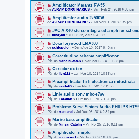
Amplificator Marantz RV-55
de
AVRAM DORU MARIUS
»
Sâm Feb 24, 2018 6:35 pm
Amplificator audio 2x500W
de
AVRAM DORU MARIUS
»
Joi Mar 01, 2018 3:35 pm
JVC A-X40 stereo integrated amplifier-schem
de
costy69
»
Joi Ian 25, 2018 9:31 am
Boxa Keywood EMA300
de
schiopuion
»
Dum Aug 13, 2017 9:48 am
Corectitudine schema amplificator
de
ManoleStefan
»
Mar Mai 16, 2017 1:28 pm
Corector de ton
de
lion112
»
Lun Mar 10, 2014 10:35 pm
Preamplificator hi-fi electronica industriala
de
vasile60
»
Lun Mar 13, 2017 7:11 pm
Linie audio sony mhc-s7av
de
Catalinh
»
Dum Ian 15, 2017 4:26 pm
Probleme Sursa Sistem Audio PHILIPS HTS5
de
mesterel
»
Joi Dec 08, 2016 2:34 pm
Marire bass amplificator
de
Minzat Catalin
»
Vin Noi 25, 2016 9:11 pm
Amplificator simplu
de
scormonel
»
Mie Noi 09, 2016 8:18 pm