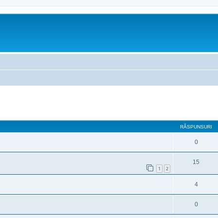
are avansată
RĂSPUNSURI
0
15
1
2
4
0