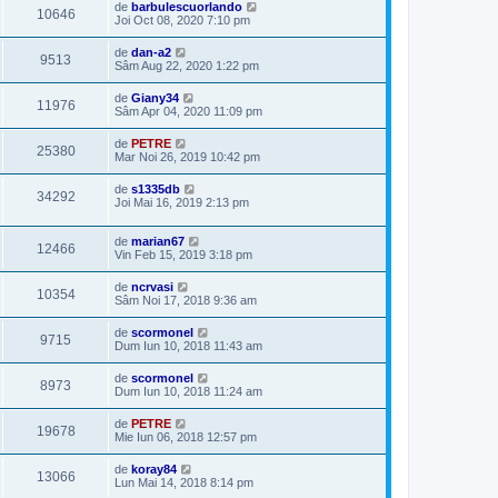
de
barbulescuorlando
10646
Joi Oct 08, 2020 7:10 pm
de
dan-a2
9513
Sâm Aug 22, 2020 1:22 pm
de
Giany34
11976
Sâm Apr 04, 2020 11:09 pm
de
PETRE
25380
Mar Noi 26, 2019 10:42 pm
de
s1335db
34292
Joi Mai 16, 2019 2:13 pm
de
marian67
12466
Vin Feb 15, 2019 3:18 pm
de
ncrvasi
10354
Sâm Noi 17, 2018 9:36 am
de
scormonel
9715
Dum Iun 10, 2018 11:43 am
de
scormonel
8973
Dum Iun 10, 2018 11:24 am
de
PETRE
19678
Mie Iun 06, 2018 12:57 pm
de
koray84
13066
Lun Mai 14, 2018 8:14 pm