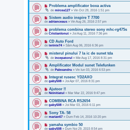
Problema amplificator boxa activa
de
mircea127
»
Vin Oct 28, 2016 1:51 pm
Sistem audio inspire T 7700
de
adrianceaus
»
Vin Aug 26, 2016 2:57 pm
problema combina stereo sony mhc-rg475s
de
CristianIonut
»
Joi Aug 11, 2016 7:36 pm
CD Auto Ford
de
terinte74
»
Sâm Aug 06, 2016 6:36 pm
misterul pinului 7 la ic de sunet tda
de
incepatorul
»
Mie Aug 17, 2016 8:31 pm
Amplificator Modul sunet Telefunken
de
Palexandru
»
Vin Iun 03, 2016 6:53 pm
Integrat rusesc YD2AXO
de
gaby508
»
Joi Apr 07, 2016 8:31 pm
Ajutoor !!
de
Neinitiatul
»
Mar Mar 22, 2016 9:47 pm
COMBINA RCA RS2654
de
gaby508
»
Joi Mar 03, 2016 6:11 pm
Sony TA- 58
de
marian67
»
Dum Feb 14, 2016 10:20 pm
yamaha symbio 50
de
gaby508
»
Dum Noi 29, 2015 8:54 pm