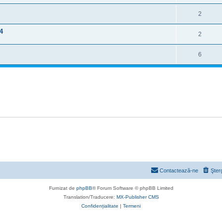
2
4
2
6
Contactează-ne
Şter
Furnizat de
phpBB
® Forum Software © phpBB Limited
Translation/Traducere:
MX-Publisher CMS
Confidențialitate
|
Termeni