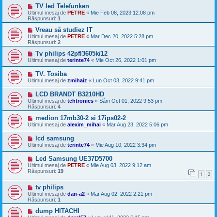
TV led Telefunken
Ultimul mesaj de
PETRE
«
Mie Feb 08, 2023 12:08 pm
Răspunsuri:
1
Vreau să studiez IT
Ultimul mesaj de
PETRE
«
Mar Dec 20, 2022 5:28 pm
Răspunsuri:
2
Tv philips 42pfl3605k/12
Ultimul mesaj de
terinte74
«
Mie Oct 26, 2022 1:01 pm
TV. Tosiba
Ultimul mesaj de
zmihaiz
«
Lun Oct 03, 2022 9:41 pm
LCD BRANDT B3210HD
Ultimul mesaj de
tehtronics
«
Sâm Oct 01, 2022 9:53 pm
Răspunsuri:
4
medion 17mb30-2 si 17ips02-2
Ultimul mesaj de
alexim_mihai
«
Mar Aug 23, 2022 5:06 pm
lcd samsung
Ultimul mesaj de
terinte74
«
Mie Aug 10, 2022 3:34 pm
Led Samsung UE37D5700
Ultimul mesaj de
PETRE
«
Mie Aug 03, 2022 9:12 am
Răspunsuri:
19
1
2
tv philips
Ultimul mesaj de
dan-a2
«
Mar Aug 02, 2022 2:21 pm
Răspunsuri:
1
dump HITACHI