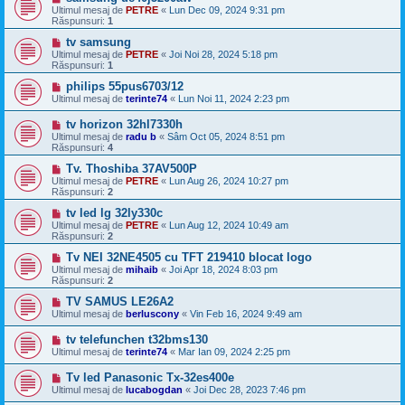
Ultimul mesaj de
PETRE
«
Lun Dec 09, 2024 9:31 pm
Răspunsuri:
1
tv samsung
Ultimul mesaj de
PETRE
«
Joi Noi 28, 2024 5:18 pm
Răspunsuri:
1
philips 55pus6703/12
Ultimul mesaj de
terinte74
«
Lun Noi 11, 2024 2:23 pm
tv horizon 32hl7330h
Ultimul mesaj de
radu b
«
Sâm Oct 05, 2024 8:51 pm
Răspunsuri:
4
Tv. Thoshiba 37AV500P
Ultimul mesaj de
PETRE
«
Lun Aug 26, 2024 10:27 pm
Răspunsuri:
2
tv led lg 32ly330c
Ultimul mesaj de
PETRE
«
Lun Aug 12, 2024 10:49 am
Răspunsuri:
2
Tv NEI 32NE4505 cu TFT 219410 blocat logo
Ultimul mesaj de
mihaib
«
Joi Apr 18, 2024 8:03 pm
Răspunsuri:
2
TV SAMUS LE26A2
Ultimul mesaj de
berluscony
«
Vin Feb 16, 2024 9:49 am
tv telefunchen t32bms130
Ultimul mesaj de
terinte74
«
Mar Ian 09, 2024 2:25 pm
Tv led Panasonic Tx-32es400e
Ultimul mesaj de
lucabogdan
«
Joi Dec 28, 2023 7:46 pm