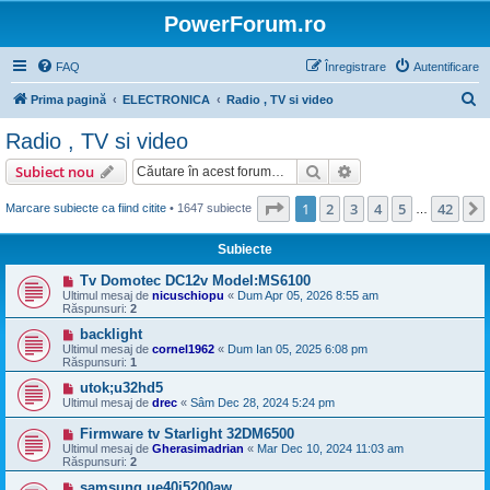
PowerForum.ro
FAQ
Înregistrare
Autentificare
C
Prima pagină
ELECTRONICA
Radio , TV si video
ă
Radio , TV si video
u
Căutare
Căutare avansată
Subiect nou
t
a
Pagina
1
din
42
1
2
3
4
5
42
Marcare subiecte ca fiind citite
• 1647 subiecte
…
r
Subiecte
e
Tv Domotec DC12v Model:MS6100
Ultimul mesaj de
nicuschiopu
«
Dum Apr 05, 2026 8:55 am
Răspunsuri:
2
backlight
Ultimul mesaj de
cornel1962
«
Dum Ian 05, 2025 6:08 pm
Răspunsuri:
1
utok;u32hd5
Ultimul mesaj de
drec
«
Sâm Dec 28, 2024 5:24 pm
Firmware tv Starlight 32DM6500
Ultimul mesaj de
Gherasimadrian
«
Mar Dec 10, 2024 11:03 am
Răspunsuri:
2
samsung ue40j5200aw