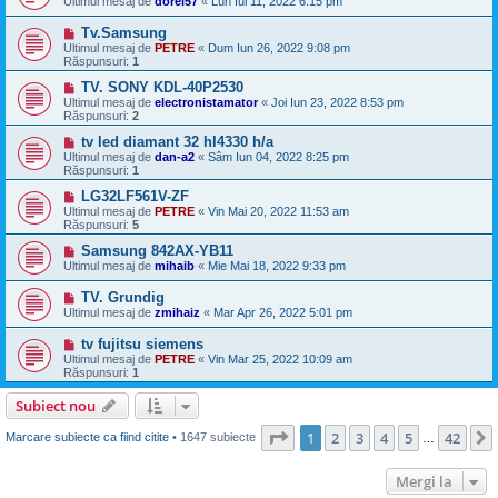
Ultimul mesaj de
dorel57
«
Lun Iul 11, 2022 6:15 pm
Tv.Samsung
Ultimul mesaj de
PETRE
«
Dum Iun 26, 2022 9:08 pm
Răspunsuri:
1
TV. SONY KDL-40P2530
Ultimul mesaj de
electronistamator
«
Joi Iun 23, 2022 8:53 pm
Răspunsuri:
2
tv led diamant 32 hl4330 h/a
Ultimul mesaj de
dan-a2
«
Sâm Iun 04, 2022 8:25 pm
Răspunsuri:
1
LG32LF561V-ZF
Ultimul mesaj de
PETRE
«
Vin Mai 20, 2022 11:53 am
Răspunsuri:
5
Samsung 842AX-YB11
Ultimul mesaj de
mihaib
«
Mie Mai 18, 2022 9:33 pm
TV. Grundig
Ultimul mesaj de
zmihaiz
«
Mar Apr 26, 2022 5:01 pm
tv fujitsu siemens
Ultimul mesaj de
PETRE
«
Vin Mar 25, 2022 10:09 am
Răspunsuri:
1
Subiect nou
Pagina
1
din
42
1
2
3
4
5
42
Marcare subiecte ca fiind citite
• 1647 subiecte
…
Mergi la