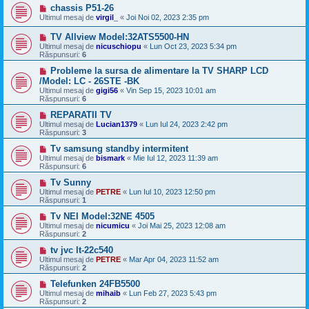
chassis P51-26
Ultimul mesaj de
virgil_
«
Joi Noi 02, 2023 2:35 pm
TV Allview Model:32ATS5500-HN
Ultimul mesaj de
nicuschiopu
«
Lun Oct 23, 2023 5:34 pm
Răspunsuri:
6
Probleme la sursa de alimentare la TV SHARP LCD
/Model: LC - 26STE -BK
Ultimul mesaj de
gigi56
«
Vin Sep 15, 2023 10:01 am
Răspunsuri:
6
REPARATII TV
Ultimul mesaj de
Lucian1379
«
Lun Iul 24, 2023 2:42 pm
Răspunsuri:
3
Tv samsung standby intermitent
Ultimul mesaj de
bismark
«
Mie Iul 12, 2023 11:39 am
Răspunsuri:
6
Tv Sunny
Ultimul mesaj de
PETRE
«
Lun Iul 10, 2023 12:50 pm
Răspunsuri:
1
Tv NEI Model:32NE 4505
Ultimul mesaj de
nicumicu
«
Joi Mai 25, 2023 12:08 am
Răspunsuri:
2
tv jvc lt-22c540
Ultimul mesaj de
PETRE
«
Mar Apr 04, 2023 11:52 am
Răspunsuri:
2
Telefunken 24FB5500
Ultimul mesaj de
mihaib
«
Lun Feb 27, 2023 5:43 pm
Răspunsuri:
2