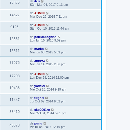
de
ilcri
17072
Sâm Mar 04, 2017 9:13 pm
de
ADMIN
14527
Mar Dec 22, 2015 7:11 pm
de
ADMIN
9126
Sâm Oct 10, 2015 11:44 am
de
petricabogdan
18561
Lun Iun 15, 2015 9:09 pm
de
marko
13811
Mie Iun 03, 2015 5:59 pm
de
argova
77975
Mie Ian 14, 2015 2:56 pm
de
ADMIN
17208
Lun Dec 29, 2014 12:00 pm
de
yo9cxv
10436
Mie Oct 15, 2014 9:19 am
de
firghel
11447
Joi Oct 02, 2014 9:32 pm
de
eko2001ro
38410
Mie Oct 01, 2014 5:01 pm
de
puriu
45673
Vin Iul 04, 2014 12:19 pm