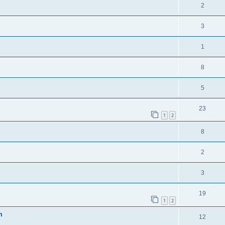
2
3
1
8
5
23
1
2
8
2
3
19
1
2
m
12