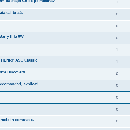
5km cu stația CB de pe mașină?
1
ta calibrată.
0
0
Barry II la 8W
0
1
ent HENRY ASC Classic
1
torm Discovery
0
 recomandari, explicatii
0
0
0
rsele in comutatie.
0