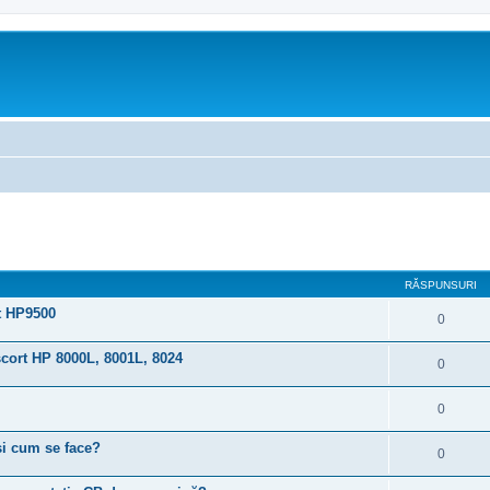
are avansată
RĂSPUNSURI
rt HP9500
0
scort HP 8000L, 8001L, 8024
0
0
și cum se face?
0