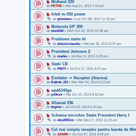
Midland 220
de
PETRE
»
Mar Aug 21, 2012 9:18 pm
Intek m-550 power
de
girolamo
»
Lun Oct 08, 2012 11:18 pm
Motorola GP 300
de
viorel26
»
Sâm Oct 10, 2015 10:48 am
Probleme statie tti
de
bleortzclaudiu
»
Mie Ian 30, 2013 8:37 pm
President Johnson 2
de
marko
»
Joi Mai 14, 2015 4:29 pm
Statii CB
de
PINTI
»
Joi Oct 27, 2011 9:07 pm
Emitator -> Receptor (Alarma)
de
Gabrie_l91
»
Mar Mar 04, 2014 9:23 pm
upd6345gs
de
yo9cxv
»
Mie Oct 15, 2014 8:42 am
Allamat 296
de
firghel
»
Joi Oct 02, 2014 6:14 pm
Schema microfon Statie President Harry I
de
eko2001ro
»
Mie Sep 17, 2014 11:19 am
Cel mai simplu receptor pentru banda de 80
de
ADMIN
»
Vin Oct 07, 2011 9:09 pm