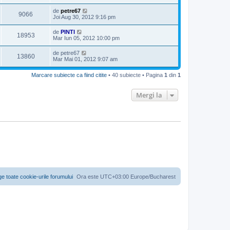
de
petre67
9066
Joi Aug 30, 2012 9:16 pm
de
PINTI
18953
Mar Iun 05, 2012 10:00 pm
de
petre67
13860
Mar Mai 01, 2012 9:07 am
Marcare subiecte ca fiind citite
• 40 subiecte • Pagina
1
din
1
Mergi la
ge toate cookie-urile forumului
Ora este UTC+03:00 Europe/Bucharest