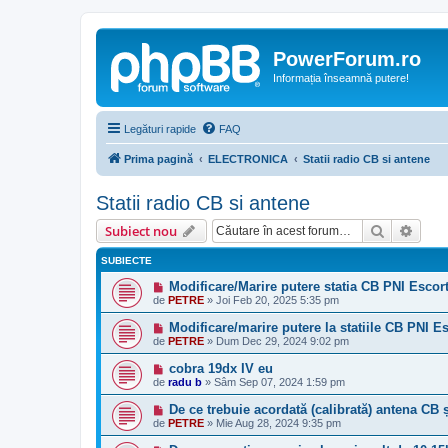
PowerForum.ro
Informația înseamnă putere!
Legături rapide
FAQ
Prima pagină
ELECTRONICA
Statii radio CB si antene
Statii radio CB si antene
Căutare
Căut
Subiect nou
SUBIECTE
Modificare/Marire putere statia CB PNI Esco
de
PETRE
»
Joi Feb 20, 2025 5:35 pm
Modificare/marire putere la statiile CB PNI E
de
PETRE
»
Dum Dec 29, 2024 9:02 pm
cobra 19dx IV eu
de
radu b
»
Sâm Sep 07, 2024 1:59 pm
De ce trebuie acordată (calibrată) antena CB 
de
PETRE
»
Mie Aug 28, 2024 9:35 pm