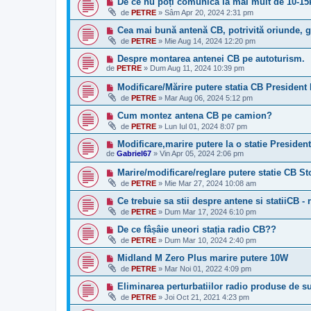
De ce nu poți comunica la mai mult de 10-1
de
PETRE
»
Sâm Apr 20, 2024 2:31 pm
Cea mai bună antenă CB, potrivită oriunde, ga
de
PETRE
»
Mie Aug 14, 2024 12:20 pm
Despre montarea antenei CB pe autoturism.
de
PETRE
»
Dum Aug 11, 2024 10:39 pm
Modificare/Mărire putere statia CB President 
de
PETRE
»
Mar Aug 06, 2024 5:12 pm
Cum montez antena CB pe camion?
de
PETRE
»
Lun Iul 01, 2024 8:07 pm
Modificare,marire putere la o statie Presid
de
Gabriel67
»
Vin Apr 05, 2024 2:06 pm
Marire/modificare/reglare putere statie CB S
de
PETRE
»
Mie Mar 27, 2024 10:08 am
Ce trebuie sa stii despre antene si statiiCB -
de
PETRE
»
Dum Mar 17, 2024 6:10 pm
De ce fâșâie uneori stația radio CB??
de
PETRE
»
Dum Mar 10, 2024 2:40 pm
Midland M Zero Plus marire putere 10W
de
PETRE
»
Mar Noi 01, 2022 4:09 pm
Eliminarea perturbatiilor radio produse de su
de
PETRE
»
Joi Oct 21, 2021 4:23 pm