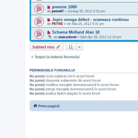
premier 1000
de
petre67
»
Joi Aug 30, 2012 9:16 pm
Jopix omega defect - scaneaza continuu
de
PETRE
»
Vin Mai 25, 2012 4:31 pm
Schema Midland Alan 18
de
staicudorel
»
Sâm Apr 28, 2012 12:10 pm
Subiect nou
Înapoi la indexul forumului
PERMISIUNILE FORUMULUI
Nu puteţi
scrie subiecte noi în acest forum
Nu puteţi
răspunde subiectelor din acest forum
Nu puteţi
modifica mesajele dumneavoastră în acest forum
Nu puteţi
şterge mesajele dumneavoastră în acest forum
Nu puteţi
publica fişiere ataşate în acest forum
Prima pagină