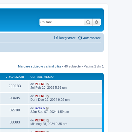
Căutare
Căutare avansată
Înregistrare
Autentificare
Marcare subiecte ca fiind citite
• 40 subiecte • Pagina
1
din
1
VIZUALIZĂRI
ULTIMUL MESAJ
de
PETRE
299183
Joi Feb 20, 2025 5:35 pm
de
PETRE
93405
Dum Dec 29, 2024 9:02 pm
de
radu b
82780
Sâm Sep 07, 2024 1:59 pm
de
PETRE
88383
Mie Aug 28, 2024 9:35 pm