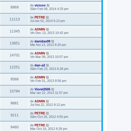
de
vizicon
8969
Sâm Feb 08, 2014 4:33 pm
de
PETRE
11113
Joi Ian 02, 2014 6:13 pm
de
ADMIN
11345
Vin Dec 13, 2013 10:42 pm
de
danidas09
13851
Mie Noi 13, 2013 8:20 pm
de
ADMIN
14701
Vin Mar 08, 2013 10:57 pm
de
dan-a2
12251
Sâm Feb 23, 2013 6:28 pm
de
ADMIN
9566
Vin Feb 01, 2013 8:56 pm
de
Viorel2505
10784
Mar Ian 22, 2013 11:57 pm
de
ADMIN
9881
Joi Noi 22, 2012 9:12 pm
de
PETRE
9211
Sâm Oct 20, 2012 4:55 pm
de
PETRE
9460
Mar Oct 16, 2012 8:28 pm