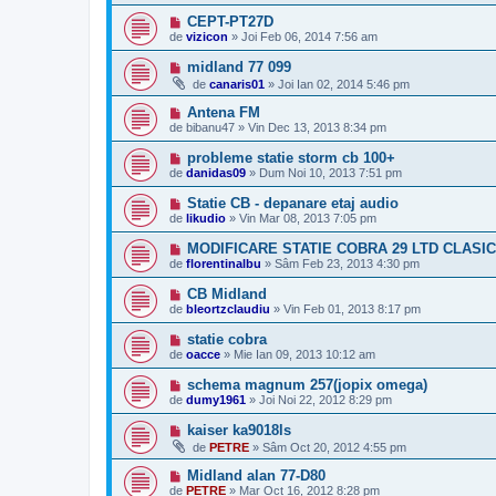
CEPT-PT27D
de
vizicon
»
Joi Feb 06, 2014 7:56 am
midland 77 099
de
canaris01
»
Joi Ian 02, 2014 5:46 pm
Antena FM
de
bibanu47
»
Vin Dec 13, 2013 8:34 pm
probleme statie storm cb 100+
de
danidas09
»
Dum Noi 10, 2013 7:51 pm
Statie CB - depanare etaj audio
de
likudio
»
Vin Mar 08, 2013 7:05 pm
MODIFICARE STATIE COBRA 29 LTD CLASIC
de
florentinalbu
»
Sâm Feb 23, 2013 4:30 pm
CB Midland
de
bleortzclaudiu
»
Vin Feb 01, 2013 8:17 pm
statie cobra
de
oacce
»
Mie Ian 09, 2013 10:12 am
schema magnum 257(jopix omega)
de
dumy1961
»
Joi Noi 22, 2012 8:29 pm
kaiser ka9018ls
de
PETRE
»
Sâm Oct 20, 2012 4:55 pm
Midland alan 77-D80
de
PETRE
»
Mar Oct 16, 2012 8:28 pm