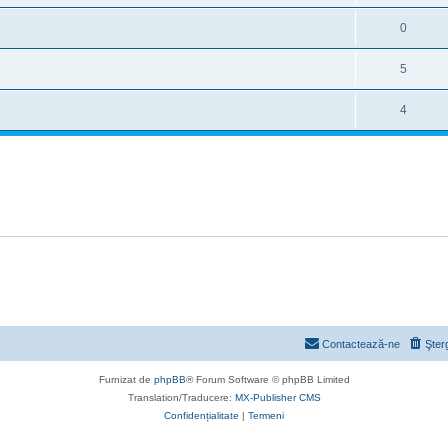
0
5
4
Contactează-ne
Şter
Furnizat de
phpBB
® Forum Software © phpBB Limited
Translation/Traducere:
MX-Publisher CMS
Confidențialitate
|
Termeni