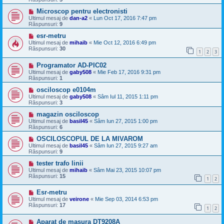
Microscop pentru electronisti
Ultimul mesaj de
dan-a2
«
Lun Oct 17, 2016 7:47 pm
Răspunsuri:
9
esr-metru
Ultimul mesaj de
mihaib
«
Mie Oct 12, 2016 6:49 pm
Răspunsuri:
30
1
2
3
Programator AD-PIC02
Ultimul mesaj de
gaby508
«
Mie Feb 17, 2016 9:31 pm
Răspunsuri:
1
osciloscop e0104m
Ultimul mesaj de
gaby508
«
Sâm Iul 11, 2015 1:11 pm
Răspunsuri:
3
magazin osciloscop
Ultimul mesaj de
basil45
«
Sâm Iun 27, 2015 1:00 pm
Răspunsuri:
6
OSCILOSCOPUL DE LA MIVAROM
Ultimul mesaj de
basil45
«
Sâm Iun 27, 2015 9:27 am
Răspunsuri:
9
tester trafo linii
Ultimul mesaj de
mihaib
«
Sâm Mai 23, 2015 10:07 pm
Răspunsuri:
15
1
2
Esr-metru
Ultimul mesaj de
veirone
«
Mie Sep 03, 2014 6:53 pm
Răspunsuri:
17
1
2
Aparat de masura DT9208A