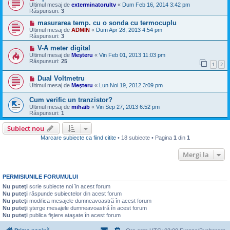
Ultimul mesaj de
exterminatorultv
«
Dum Feb 16, 2014 3:42 pm
Răspunsuri:
3
masurarea temp. cu o sonda cu termocuplu
Ultimul mesaj de
ADMIN
«
Dum Apr 28, 2013 4:54 pm
Răspunsuri:
3
V-A meter digital
Ultimul mesaj de
Meşteru
«
Vin Feb 01, 2013 11:03 pm
Răspunsuri:
25
1
2
Dual Voltmetru
Ultimul mesaj de
Meşteru
«
Lun Noi 19, 2012 3:09 pm
Cum verific un tranzistor?
Ultimul mesaj de
mihaib
«
Vin Sep 27, 2013 6:52 pm
Răspunsuri:
1
Subiect nou
Marcare subiecte ca fiind citite
• 18 subiecte • Pagina
1
din
1
Mergi la
PERMISIUNILE FORUMULUI
Nu puteţi
scrie subiecte noi în acest forum
Nu puteţi
răspunde subiectelor din acest forum
Nu puteţi
modifica mesajele dumneavoastră în acest forum
Nu puteţi
şterge mesajele dumneavoastră în acest forum
Nu puteţi
publica fişiere ataşate în acest forum