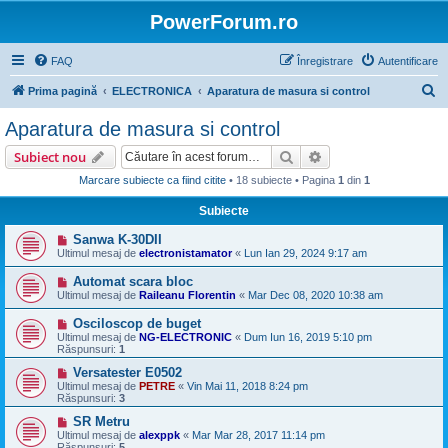
PowerForum.ro
FAQ
Înregistrare
Autentificare
C
Prima pagină
ELECTRONICA
Aparatura de masura si control
ă
Aparatura de masura si control
u
Căutare
Căutare avansată
Subiect nou
t
Marcare subiecte ca fiind citite
• 18 subiecte • Pagina
1
din
1
a
Subiecte
r
e
Sanwa K-30DII
Ultimul mesaj de
electronistamator
«
Lun Ian 29, 2024 9:17 am
Automat scara bloc
Ultimul mesaj de
Raileanu Florentin
«
Mar Dec 08, 2020 10:38 am
Osciloscop de buget
Ultimul mesaj de
NG-ELECTRONIC
«
Dum Iun 16, 2019 5:10 pm
Răspunsuri:
1
Versatester E0502
Ultimul mesaj de
PETRE
«
Vin Mai 11, 2018 8:24 pm
Răspunsuri:
3
SR Metru
Ultimul mesaj de
alexppk
«
Mar Mar 28, 2017 11:14 pm
Răspunsuri:
5