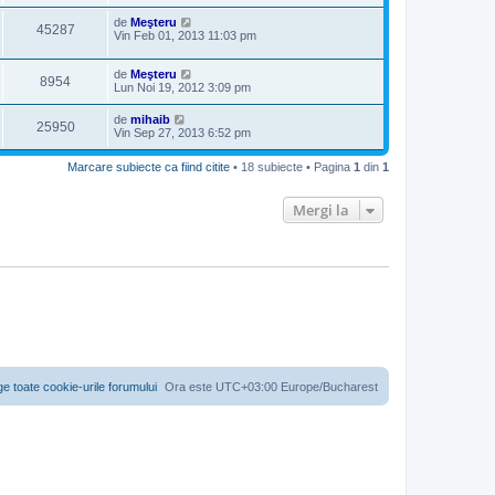
de
Meşteru
45287
Vin Feb 01, 2013 11:03 pm
de
Meşteru
8954
Lun Noi 19, 2012 3:09 pm
de
mihaib
25950
Vin Sep 27, 2013 6:52 pm
Marcare subiecte ca fiind citite
• 18 subiecte • Pagina
1
din
1
Mergi la
ge toate cookie-urile forumului
Ora este UTC+03:00 Europe/Bucharest