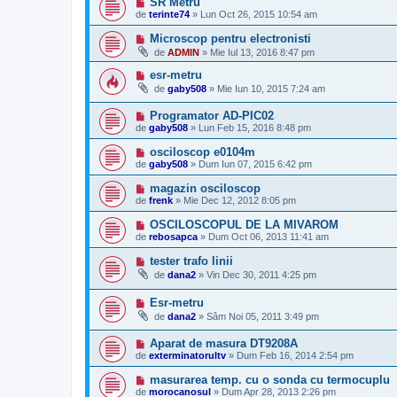
SR Metru
de
terinte74
»
Lun Oct 26, 2015 10:54 am
Microscop pentru electronisti
de
ADMIN
»
Mie Iul 13, 2016 8:47 pm
esr-metru
de
gaby508
»
Mie Iun 10, 2015 7:24 am
Programator AD-PIC02
de
gaby508
»
Lun Feb 15, 2016 8:48 pm
osciloscop e0104m
de
gaby508
»
Dum Iun 07, 2015 6:42 pm
magazin osciloscop
de
frenk
»
Mie Dec 12, 2012 8:05 pm
OSCILOSCOPUL DE LA MIVAROM
de
rebosapca
»
Dum Oct 06, 2013 11:41 am
tester trafo linii
de
dana2
»
Vin Dec 30, 2011 4:25 pm
Esr-metru
de
dana2
»
Sâm Noi 05, 2011 3:49 pm
Aparat de masura DT9208A
de
exterminatorultv
»
Dum Feb 16, 2014 2:54 pm
masurarea temp. cu o sonda cu termocuplu
de
morocanosul
»
Dum Apr 28, 2013 2:26 pm