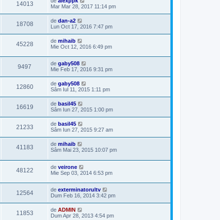
de
alexppk
14013
Mar Mar 28, 2017 11:14 pm
de
dan-a2
18708
Lun Oct 17, 2016 7:47 pm
de
mihaib
45228
Mie Oct 12, 2016 6:49 pm
de
gaby508
9497
Mie Feb 17, 2016 9:31 pm
de
gaby508
12860
Sâm Iul 11, 2015 1:11 pm
de
basil45
16619
Sâm Iun 27, 2015 1:00 pm
de
basil45
21233
Sâm Iun 27, 2015 9:27 am
de
mihaib
41183
Sâm Mai 23, 2015 10:07 pm
de
veirone
48122
Mie Sep 03, 2014 6:53 pm
de
exterminatorultv
12564
Dum Feb 16, 2014 3:42 pm
de
ADMIN
11853
Dum Apr 28, 2013 4:54 pm