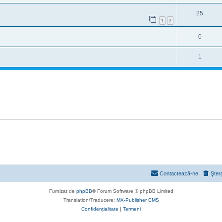
25
1
2
0
1
Contactează-ne
Şter
Furnizat de
phpBB
® Forum Software © phpBB Limited
Translation/Traducere:
MX-Publisher CMS
Confidențialitate
|
Termeni