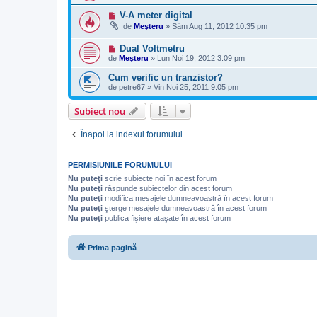
V-A meter digital
de
Meşteru
»
Sâm Aug 11, 2012 10:35 pm
Dual Voltmetru
de
Meşteru
»
Lun Noi 19, 2012 3:09 pm
Cum verific un tranzistor?
de
petre67
»
Vin Noi 25, 2011 9:05 pm
Subiect nou
Înapoi la indexul forumului
PERMISIUNILE FORUMULUI
Nu puteţi
scrie subiecte noi în acest forum
Nu puteţi
răspunde subiectelor din acest forum
Nu puteţi
modifica mesajele dumneavoastră în acest forum
Nu puteţi
şterge mesajele dumneavoastră în acest forum
Nu puteţi
publica fişiere ataşate în acest forum
Prima pagină