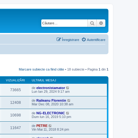
Căutare
Căutare avansată
Înregistrare
Autentificare
Marcare subiecte ca fiind citite
• 18 subiecte • Pagina
1
din
1
VIZUALIZĂRI
ULTIMUL MESAJ
de
electronistamator
73665
Lun Ian 29, 2024 9:17 am
de
Raileanu Florentin
12408
Mar Dec 08, 2020 10:38 am
de
NG-ELECTRONIC
10698
Dum Iun 16, 2019 5:10 pm
de
PETRE
11647
Vin Mai 11, 2018 8:24 pm