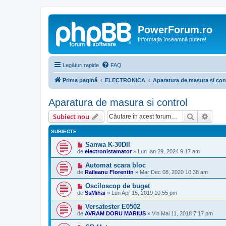
PowerForum.ro
Informația înseamnă putere!
Legături rapide
FAQ
Prima pagină
ELECTRONICA
Aparatura de masura si con
Aparatura de masura si control
Căutare
Căut
Subiect nou
SUBIECTE
Sanwa K-30DII
de
electronistamator
»
Lun Ian 29, 2024 9:17 am
Automat scara bloc
de
Raileanu Florentin
»
Mar Dec 08, 2020 10:38 am
Osciloscop de buget
de
SsMihai
»
Lun Apr 15, 2019 10:55 pm
Versatester E0502
de
AVRAM DORU MARIUS
»
Vin Mai 11, 2018 7:17 pm