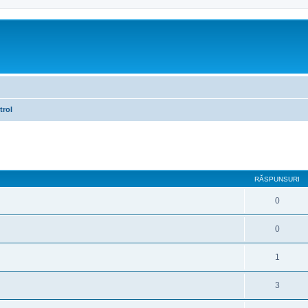
trol
are avansată
RĂSPUNSURI
0
0
1
3