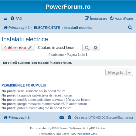
PowerForum.ro
FAQ
Înregistrare
Autentificare
C
Prima pagină
ELECTRICITATE
Instalatii electrice
ă
Instalatii electrice
u
Căutare
Căutare avansată
Subiect nou
t
0 subiecte • Pagina
1
din
1
a
Nu există subiecte sau mesaje în acest forum.
r
e
Mergi la
PERMISIUNILE FORUMULUI
Nu puteţi
scrie subiecte noi în acest forum
Nu puteţi
răspunde subiectelor din acest forum
Nu puteţi
modifica mesajele dumneavoastră în acest forum
Nu puteţi
şterge mesajele dumneavoastră în acest forum
Nu puteţi
publica fişiere ataşate în acest forum
Prima pagină
Ora este UTC+03:00 Europe/Bucharest
Furnizat de
phpBB
® Forum Software © phpBB Limited
Translation/Traducere:
MX-Publisher CMS