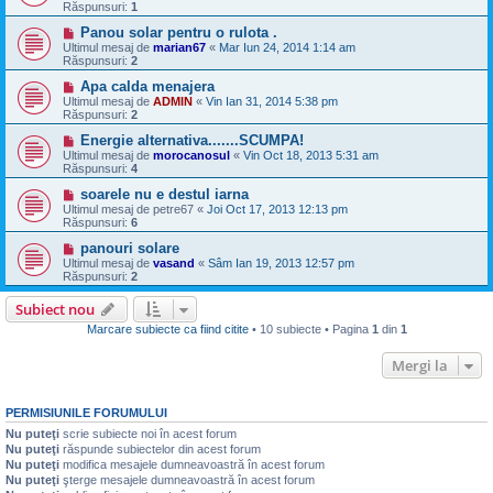
Răspunsuri:
1
Panou solar pentru o rulota .
Ultimul mesaj de
marian67
«
Mar Iun 24, 2014 1:14 am
Răspunsuri:
2
Apa calda menajera
Ultimul mesaj de
ADMIN
«
Vin Ian 31, 2014 5:38 pm
Răspunsuri:
2
Energie alternativa.......SCUMPA!
Ultimul mesaj de
morocanosul
«
Vin Oct 18, 2013 5:31 am
Răspunsuri:
4
soarele nu e destul iarna
Ultimul mesaj de
petre67
«
Joi Oct 17, 2013 12:13 pm
Răspunsuri:
6
panouri solare
Ultimul mesaj de
vasand
«
Sâm Ian 19, 2013 12:57 pm
Răspunsuri:
2
Subiect nou
Marcare subiecte ca fiind citite
• 10 subiecte • Pagina
1
din
1
Mergi la
PERMISIUNILE FORUMULUI
Nu puteţi
scrie subiecte noi în acest forum
Nu puteţi
răspunde subiectelor din acest forum
Nu puteţi
modifica mesajele dumneavoastră în acest forum
Nu puteţi
şterge mesajele dumneavoastră în acest forum