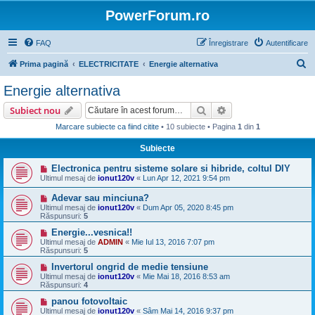
PowerForum.ro
FAQ
Înregistrare
Autentificare
C
Prima pagină
ELECTRICITATE
Energie alternativa
ă
Energie alternativa
u
Căutare
Căutare avansată
Subiect nou
t
Marcare subiecte ca fiind citite
• 10 subiecte • Pagina
1
din
1
a
Subiecte
r
e
Electronica pentru sisteme solare si hibride, coltul DIY
Ultimul mesaj de
ionut120v
«
Lun Apr 12, 2021 9:54 pm
Adevar sau minciuna?
Ultimul mesaj de
ionut120v
«
Dum Apr 05, 2020 8:45 pm
Răspunsuri:
5
Energie...vesnica!!
Ultimul mesaj de
ADMIN
«
Mie Iul 13, 2016 7:07 pm
Răspunsuri:
5
Invertorul ongrid de medie tensiune
Ultimul mesaj de
ionut120v
«
Mie Mai 18, 2016 8:53 am
Răspunsuri:
4
panou fotovoltaic
Ultimul mesaj de
ionut120v
«
Sâm Mai 14, 2016 9:37 pm