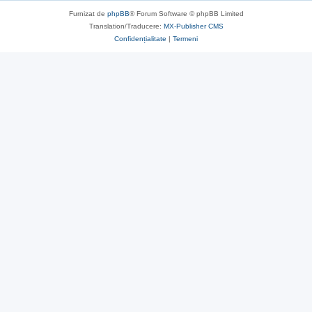
Furnizat de
phpBB
® Forum Software © phpBB Limited
Translation/Traducere:
MX-Publisher CMS
Confidențialitate
|
Termeni