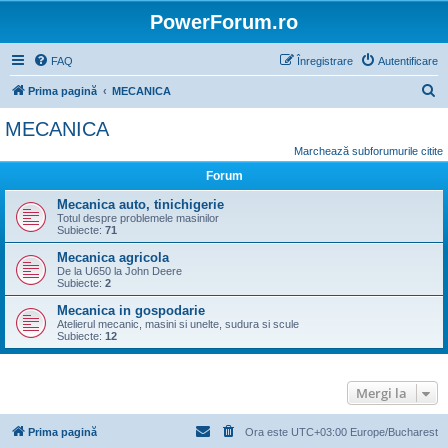
PowerForum.ro
FAQ
Înregistrare
Autentificare
C
Prima pagină
MECANICA
ă
MECANICA
u
Marchează subforumurile citite
t
Forum
a
Mecanica auto, tinichigerie
r
Totul despre problemele masinilor
Subiecte:
71
e
Mecanica agricola
De la U650 la John Deere
Subiecte:
2
Mecanica in gospodarie
Atelierul mecanic, masini si unelte, sudura si scule
Subiecte:
12
Mergi la
Prima pagină
Ora este UTC+03:00 Europe/Bucharest