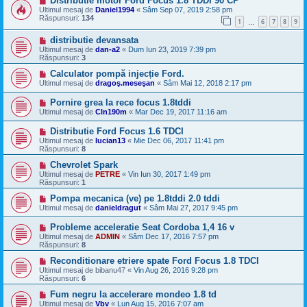
Distributie motor Ford Focus 1.8 TDDI 90 CP
Ultimul mesaj de
Daniel1994
«
Sâm Sep 07, 2019 2:58 pm
Răspunsuri:
134
1
6
7
8
9
…
distributie devansata
Ultimul mesaj de
dan-a2
«
Dum Iun 23, 2019 7:39 pm
Răspunsuri:
3
Calculator pompă injecție Ford.
Ultimul mesaj de
dragoş.meseşan
«
Sâm Mai 12, 2018 2:17 pm
Pornire grea la rece focus 1.8tddi
Ultimul mesaj de
Cln190m
«
Mar Dec 19, 2017 11:16 am
Distributie Ford Focus 1.6 TDCI
Ultimul mesaj de
lucian13
«
Mie Dec 06, 2017 11:41 pm
Răspunsuri:
8
Chevrolet Spark
Ultimul mesaj de
PETRE
«
Vin Iun 30, 2017 1:49 pm
Răspunsuri:
1
Pompa mecanica (ve) pe 1.8tddi 2.0 tddi
Ultimul mesaj de
danieldragut
«
Sâm Mai 27, 2017 9:45 pm
Probleme acceleratie Seat Cordoba 1,4 16 v
Ultimul mesaj de
ADMIN
«
Sâm Dec 17, 2016 7:57 pm
Răspunsuri:
8
Reconditionare etriere spate Ford Focus 1.8 TDCI
Ultimul mesaj de
bibanu47
«
Vin Aug 26, 2016 9:28 pm
Răspunsuri:
6
Fum negru la accelerare mondeo 1.8 td
Ultimul mesaj de
Vbv
«
Lun Aug 15, 2016 7:07 am