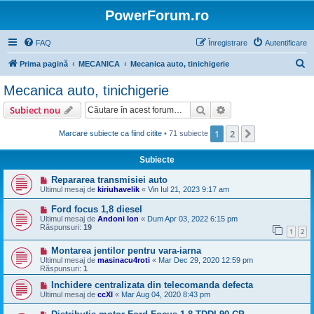
PowerForum.ro
FAQ
Înregistrare
Autentificare
C
Prima pagină
MECANICA
Mecanica auto, tinichigerie
ă
Mecanica auto, tinichigerie
u
Căutare
Căutare avansată
Subiect nou
t
a
1
2
Următorul
Marcare subiecte ca fiind citite
• 71 subiecte
r
Subiecte
e
Repararea transmisiei auto
Ultimul mesaj de
kiriuhavelik
«
Vin Iul 21, 2023 9:17 am
Ford focus 1,8 diesel
Ultimul mesaj de
Andoni Ion
«
Dum Apr 03, 2022 6:15 pm
Răspunsuri:
19
1
2
Montarea jentilor pentru vara-iarna
Ultimul mesaj de
masinacu4roti
«
Mar Dec 29, 2020 12:59 pm
Răspunsuri:
1
Inchidere centralizata din telecomanda defecta
Ultimul mesaj de
ccXI
«
Mar Aug 04, 2020 8:43 pm