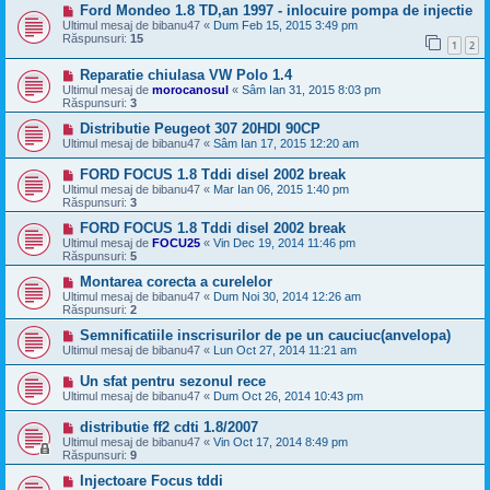
Ford Mondeo 1.8 TD,an 1997 - inlocuire pompa de injectie
Ultimul mesaj de
bibanu47
«
Dum Feb 15, 2015 3:49 pm
Răspunsuri:
15
1
2
Reparatie chiulasa VW Polo 1.4
Ultimul mesaj de
morocanosul
«
Sâm Ian 31, 2015 8:03 pm
Răspunsuri:
3
Distributie Peugeot 307 20HDI 90CP
Ultimul mesaj de
bibanu47
«
Sâm Ian 17, 2015 12:20 am
FORD FOCUS 1.8 Tddi disel 2002 break
Ultimul mesaj de
bibanu47
«
Mar Ian 06, 2015 1:40 pm
Răspunsuri:
3
FORD FOCUS 1.8 Tddi disel 2002 break
Ultimul mesaj de
FOCU25
«
Vin Dec 19, 2014 11:46 pm
Răspunsuri:
5
Montarea corecta a curelelor
Ultimul mesaj de
bibanu47
«
Dum Noi 30, 2014 12:26 am
Răspunsuri:
2
Semnificatiile inscrisurilor de pe un cauciuc(anvelopa)
Ultimul mesaj de
bibanu47
«
Lun Oct 27, 2014 11:21 am
Un sfat pentru sezonul rece
Ultimul mesaj de
bibanu47
«
Dum Oct 26, 2014 10:43 pm
distributie ff2 cdti 1.8/2007
Ultimul mesaj de
bibanu47
«
Vin Oct 17, 2014 8:49 pm
Răspunsuri:
9
Injectoare Focus tddi