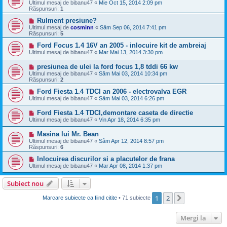
Ultimul mesaj de
bibanu47
«
Mie Oct 15, 2014 2:09 pm
Răspunsuri:
1
Rulment presiune?
Ultimul mesaj de
cosminn
«
Sâm Sep 06, 2014 7:41 pm
Răspunsuri:
5
Ford Focus 1.4 16V an 2005 - inlocuire kit de ambreiaj
Ultimul mesaj de
bibanu47
«
Mar Mai 13, 2014 3:30 pm
presiunea de ulei la ford focus 1,8 tddi 66 kw
Ultimul mesaj de
bibanu47
«
Sâm Mai 03, 2014 10:34 pm
Răspunsuri:
2
Ford Fiesta 1.4 TDCI an 2006 - electrovalva EGR
Ultimul mesaj de
bibanu47
«
Sâm Mai 03, 2014 6:26 pm
Ford Fiesta 1.4 TDCI,demontare caseta de directie
Ultimul mesaj de
bibanu47
«
Vin Apr 18, 2014 6:35 pm
Masina lui Mr. Bean
Ultimul mesaj de
bibanu47
«
Sâm Apr 12, 2014 8:57 pm
Răspunsuri:
6
Inlocuirea discurilor si a placutelor de frana
Ultimul mesaj de
bibanu47
«
Mar Apr 08, 2014 1:37 pm
Subiect nou
1
2
Următorul
Marcare subiecte ca fiind citite
• 71 subiecte
Mergi la