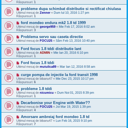
Răspunsuri:
1
probleme dupa schimbat distributie si rectificat chiulasa
Ultimul mesaj de
Zenner
«
Dum Iul 10, 2016 1:27 pm
Răspunsuri:
1
ford mondeo endura mk2 1.8 td 1999
Ultimul mesaj de
george959
«
Mie Feb 17, 2016 8:02 am
Răspunsuri:
3
Problema servo sau caseta directie
Ultimul mesaj de
FOCU25
«
Sâm Feb 13, 2016 10:40 pm
Ford focus 1.8 tddi distributie lant
Ultimul mesaj de
ADMIN
«
Mie Ian 20, 2016 6:10 pm
Răspunsuri:
1
Ford focus 1.8 tddi
Ultimul mesaj de
mutulica89
«
Mar Ian 12, 2016 8:58 am
curge pompa de injectie la ford transit 1998
Ultimul mesaj de
bibanu47
«
Mie Dec 23, 2015 10:17 pm
Răspunsuri:
6
probleme 1.8 tddi
Ultimul mesaj de
nicumicu
«
Dum Noi 01, 2015 8:39 pm
Răspunsuri:
1
Decarbonise your Engine with Water??
Ultimul mesaj de
FOCU25
«
Joi Mar 19, 2015 1:39 pm
Răspunsuri:
4
Amorsare ambreiaj ford mondeo 1.8 td
Ultimul mesaj de
bibanu47
«
Lun Feb 16, 2015 9:10 pm
Răspunsuri:
7