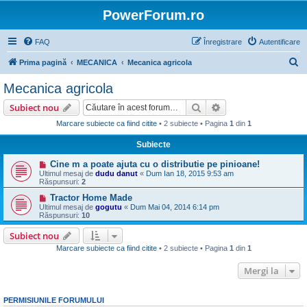
PowerForum.ro
FAQ
Înregistrare
Autentificare
C
Prima pagină
MECANICA
Mecanica agricola
ă
Mecanica agricola
u
Căutare
Căutare avansată
Subiect nou
t
Marcare subiecte ca fiind citite
• 2 subiecte • Pagina
1
din
1
a
Subiecte
r
e
Cine m a poate ajuta cu o distributie pe pinioane!
Ultimul mesaj de
dudu danut
«
Dum Ian 18, 2015 9:53 am
Răspunsuri:
2
Tractor Home Made
Ultimul mesaj de
gogutu
«
Dum Mai 04, 2014 6:14 pm
Răspunsuri:
10
Subiect nou
Marcare subiecte ca fiind citite
• 2 subiecte • Pagina
1
din
1
Mergi la
PERMISIUNILE FORUMULUI