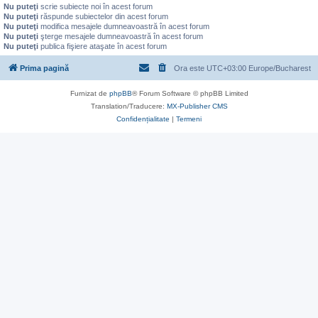
Nu puteţi
scrie subiecte noi în acest forum
Nu puteţi
răspunde subiectelor din acest forum
Nu puteţi
modifica mesajele dumneavoastră în acest forum
Nu puteţi
şterge mesajele dumneavoastră în acest forum
Nu puteţi
publica fişiere ataşate în acest forum
Prima pagină
Ora este UTC+03:00 Europe/Bucharest
Furnizat de
phpBB
® Forum Software © phpBB Limited
Translation/Traducere:
MX-Publisher CMS
Confidențialitate
|
Termeni