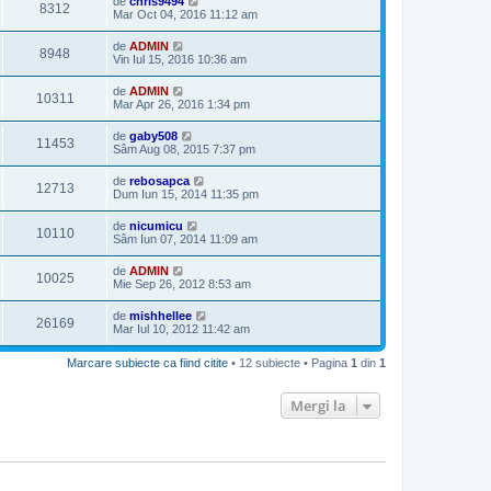
de
chris9494
8312
Mar Oct 04, 2016 11:12 am
de
ADMIN
8948
Vin Iul 15, 2016 10:36 am
de
ADMIN
10311
Mar Apr 26, 2016 1:34 pm
de
gaby508
11453
Sâm Aug 08, 2015 7:37 pm
de
rebosapca
12713
Dum Iun 15, 2014 11:35 pm
de
nicumicu
10110
Sâm Iun 07, 2014 11:09 am
de
ADMIN
10025
Mie Sep 26, 2012 8:53 am
de
mishhellee
26169
Mar Iul 10, 2012 11:42 am
Marcare subiecte ca fiind citite
• 12 subiecte • Pagina
1
din
1
Mergi la