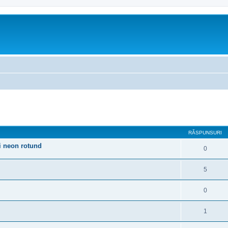
are avansată
RĂSPUNSURI
si neon rotund
0
5
0
1