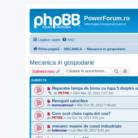
PowerForum.ro
Informația înseamnă putere!
Legături rapide
FAQ
Prima pagină
MECANICA
Mecanica in gospodarie
Mecanica in gospodarie
Căutare
Căut
Subiect nou
SUBIECTE
Reparatie lampa de birou cu lupa 5 dioptrii 
de
PETRE
»
Sâm Mar 20, 2021 2:27 pm
Revopsit calorifere
de
morocanosul
»
Mar Oct 30, 2012 7:46 pm
Cum scot cheia rupta din usa?
de
PETRE
»
Joi Oct 19, 2017 4:01 pm
mecanic masini de cusut industriale
de
helenstar
»
Lun Mar 06, 2017 9:41 pm