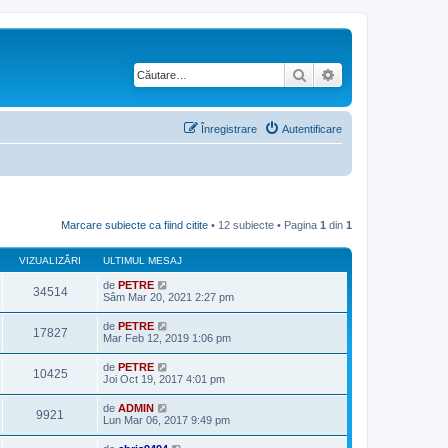
Căutare
Căutare avansată
Înregistrare
Autentificare
Marcare subiecte ca fiind citite
• 12 subiecte • Pagina
1
din
1
VIZUALIZĂRI
ULTIMUL MESAJ
de
PETRE
34514
Sâm Mar 20, 2021 2:27 pm
de
PETRE
17827
Mar Feb 12, 2019 1:06 pm
de
PETRE
10425
Joi Oct 19, 2017 4:01 pm
de
ADMIN
9921
Lun Mar 06, 2017 9:49 pm