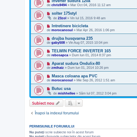
inverter sudura 120a
de
chris9494
»
Mar Oct 04, 2016 11:12 am
solter 175styl
de
23zol
»
Vin Iul 15, 2016 9:48 am
Intretinere bicicleta
de
morocanosul
»
Mar Apr 26, 2016 1:06 pm
drujba husqvarna 235
de
gaby508
»
Vin Aug 07, 2015 10:04 pm
TELWIN FORCE INVERTER 165
de
rebosapca
»
Dum Iun 01, 2014 8:37 pm
Aparat sudura Ondulix-80
de
zmihaiz
»
Dum Iun 01, 2014 10:26 pm
Masca coloana apa PVC
de
morocanosul
»
Mie Sep 26, 2012 1:51 am
Butuc usa
de
mishhellee
»
Sâm Iul 07, 2012 3:04 pm
Subiect nou
Înapoi la indexul forumului
PERMISIUNILE FORUMULUI
Nu puteţi
scrie subiecte noi în acest forum
Nu puteţi
răspunde subiectelor din acest forum