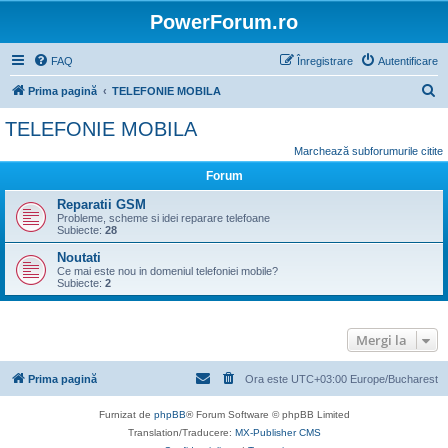
PowerForum.ro
FAQ
Înregistrare
Autentificare
C
Prima pagină
TELEFONIE MOBILA
ă
TELEFONIE MOBILA
u
Marchează subforumurile citite
t
Forum
a
Reparatii GSM
r
Probleme, scheme si idei reparare telefoane
Subiecte:
28
e
Noutati
Ce mai este nou in domeniul telefoniei mobile?
Subiecte:
2
Mergi la
Prima pagină
Ora este UTC+03:00 Europe/Bucharest
Furnizat de
phpBB
® Forum Software © phpBB Limited
Translation/Traducere:
MX-Publisher CMS