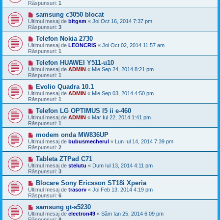
Răspunsuri:
1
samsung c3050 blocat
Ultimul mesaj de
bitgsm
«
Joi Oct 16, 2014 7:37 pm
Răspunsuri:
3
Telefon Nokia 2730
Ultimul mesaj de
LEONCRIS
«
Joi Oct 02, 2014 11:57 am
Răspunsuri:
1
Telefon HUAWEI Y511-u10
Ultimul mesaj de
ADMIN
«
Mie Sep 24, 2014 8:21 pm
Răspunsuri:
1
Evolio Quadra 10.1
Ultimul mesaj de
ADMIN
«
Mie Sep 03, 2014 4:50 pm
Răspunsuri:
1
Telefon LG OPTIMUS l5 ii e-460
Ultimul mesaj de
ADMIN
«
Mar Iul 22, 2014 1:41 pm
Răspunsuri:
1
modem onda MW836UP
Ultimul mesaj de
bubusmecherul
«
Lun Iul 14, 2014 7:39 pm
Răspunsuri:
2
Tableta ZTPad C71
Ultimul mesaj de
stelutu
«
Dum Iul 13, 2014 4:11 pm
Răspunsuri:
3
Blocare Sony Ericsson ST18i Xperia
Ultimul mesaj de
trasorv
«
Joi Feb 13, 2014 4:19 pm
Răspunsuri:
6
samsung gt-s5230
Ultimul mesaj de
electron49
«
Sâm Ian 25, 2014 6:09 pm
Răspunsuri:
8