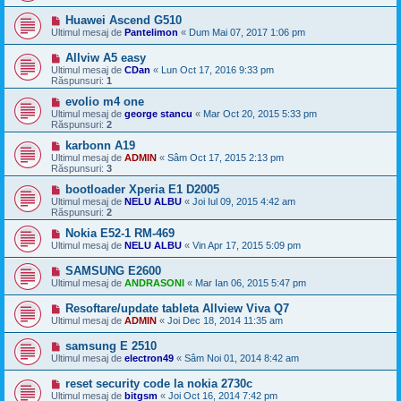
Huawei Ascend G510
Ultimul mesaj de
Pantelimon
«
Dum Mai 07, 2017 1:06 pm
Allviw A5 easy
Ultimul mesaj de
CDan
«
Lun Oct 17, 2016 9:33 pm
Răspunsuri:
1
evolio m4 one
Ultimul mesaj de
george stancu
«
Mar Oct 20, 2015 5:33 pm
Răspunsuri:
2
karbonn A19
Ultimul mesaj de
ADMIN
«
Sâm Oct 17, 2015 2:13 pm
Răspunsuri:
3
bootloader Xperia E1 D2005
Ultimul mesaj de
NELU ALBU
«
Joi Iul 09, 2015 4:42 am
Răspunsuri:
2
Nokia E52-1 RM-469
Ultimul mesaj de
NELU ALBU
«
Vin Apr 17, 2015 5:09 pm
SAMSUNG E2600
Ultimul mesaj de
ANDRASONI
«
Mar Ian 06, 2015 5:47 pm
Resoftare/update tableta Allview Viva Q7
Ultimul mesaj de
ADMIN
«
Joi Dec 18, 2014 11:35 am
samsung E 2510
Ultimul mesaj de
electron49
«
Sâm Noi 01, 2014 8:42 am
reset security code la nokia 2730c
Ultimul mesaj de
bitgsm
«
Joi Oct 16, 2014 7:42 pm