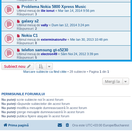
Problema Nokia 5800 Xpress Music
Ultimul mesaj de
ilie ionut
«
Mar Ian 14, 2014 9:56 pm
Răspunsuri:
3
galaxy s2
Ultimul mesaj de
vally
«
Dum Ian 12, 2014 3:24 pm
Răspunsuri:
2
Nokia C1
Ultimul mesaj de
exterminatorultv
«
Mie Ian 30, 2013 10:48 pm
Răspunsuri:
8
telefon samsung gt-s5230
Ultimul mesaj de
electron49
«
Sâm Noi 24, 2012 3:39 pm
Răspunsuri:
5
Subiect nou
Marcare subiecte ca fiind citite
• 28 subiecte • Pagina
1
din
1
Mergi la
PERMISIUNILE FORUMULUI
Nu puteţi
scrie subiecte noi în acest forum
Nu puteţi
răspunde subiectelor din acest forum
Nu puteţi
modifica mesajele dumneavoastră în acest forum
Nu puteţi
şterge mesajele dumneavoastră în acest forum
Nu puteţi
publica fişiere ataşate în acest forum
Prima pagină
Ora este UTC+03:00 Europe/Bucharest