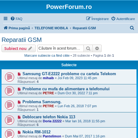
PowerForum.ro
FAQ
Înregistrare
Autentificare
C
Prima pagină
TELEFONIE MOBILA
Reparatii GSM
ă
Reparatii GSM
u
Căutare
Căutare avansată
Subiect nou
t
Marcare subiecte ca fiind citite
• 28 subiecte • Pagina
1
din
1
a
Subiecte
r
e
Samsung GT-E2222 probleme cu cartela Telekom
Ultimul mesaj de
mihaib
«
Joi Feb 09, 2023 11:45 pm
Răspunsuri:
4
Probleme cu mufa de alimentare a telefonului
Ultimul mesaj de
PETRE
«
Dum Oct 30, 2022 7:11 pm
Problema Samsung.
Ultimul mesaj de
PETRE
«
Lun Feb 26, 2018 7:07 pm
Răspunsuri:
1
Deblocare telefon Nokia 113
Ultimul mesaj de
Doria 22222
«
Mar Ian 16, 2018 11:55 pm
Răspunsuri:
6
Nokia RM-1012
Ultimul mesaj de
Pantelimon
«
Dum Mai 07, 2017 1:16 pm