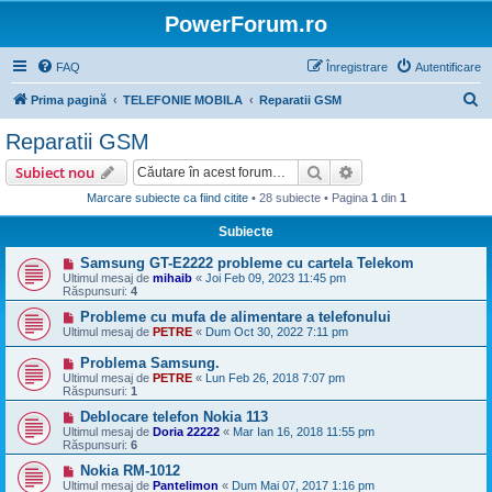
PowerForum.ro
FAQ
Înregistrare
Autentificare
C
Prima pagină
TELEFONIE MOBILA
Reparatii GSM
ă
Reparatii GSM
u
Căutare
Căutare avansată
Subiect nou
t
Marcare subiecte ca fiind citite
• 28 subiecte • Pagina
1
din
1
a
Subiecte
r
e
Samsung GT-E2222 probleme cu cartela Telekom
Ultimul mesaj de
mihaib
«
Joi Feb 09, 2023 11:45 pm
Răspunsuri:
4
Probleme cu mufa de alimentare a telefonului
Ultimul mesaj de
PETRE
«
Dum Oct 30, 2022 7:11 pm
Problema Samsung.
Ultimul mesaj de
PETRE
«
Lun Feb 26, 2018 7:07 pm
Răspunsuri:
1
Deblocare telefon Nokia 113
Ultimul mesaj de
Doria 22222
«
Mar Ian 16, 2018 11:55 pm
Răspunsuri:
6
Nokia RM-1012
Ultimul mesaj de
Pantelimon
«
Dum Mai 07, 2017 1:16 pm