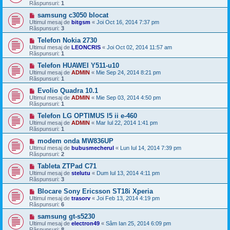
Răspunsuri:
1
samsung c3050 blocat
Ultimul mesaj de
bitgsm
«
Joi Oct 16, 2014 7:37 pm
Răspunsuri:
3
Telefon Nokia 2730
Ultimul mesaj de
LEONCRIS
«
Joi Oct 02, 2014 11:57 am
Răspunsuri:
1
Telefon HUAWEI Y511-u10
Ultimul mesaj de
ADMIN
«
Mie Sep 24, 2014 8:21 pm
Răspunsuri:
1
Evolio Quadra 10.1
Ultimul mesaj de
ADMIN
«
Mie Sep 03, 2014 4:50 pm
Răspunsuri:
1
Telefon LG OPTIMUS l5 ii e-460
Ultimul mesaj de
ADMIN
«
Mar Iul 22, 2014 1:41 pm
Răspunsuri:
1
modem onda MW836UP
Ultimul mesaj de
bubusmecherul
«
Lun Iul 14, 2014 7:39 pm
Răspunsuri:
2
Tableta ZTPad C71
Ultimul mesaj de
stelutu
«
Dum Iul 13, 2014 4:11 pm
Răspunsuri:
3
Blocare Sony Ericsson ST18i Xperia
Ultimul mesaj de
trasorv
«
Joi Feb 13, 2014 4:19 pm
Răspunsuri:
6
samsung gt-s5230
Ultimul mesaj de
electron49
«
Sâm Ian 25, 2014 6:09 pm
Răspunsuri:
8