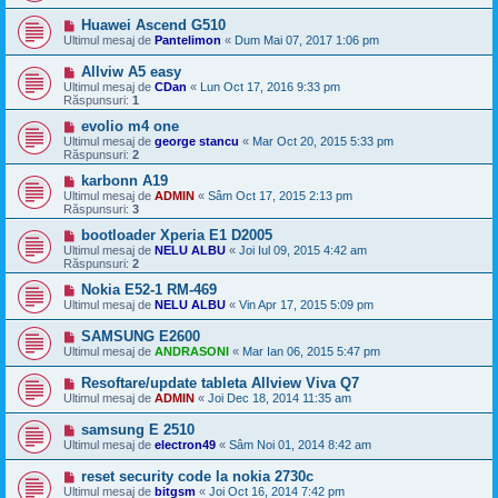
Huawei Ascend G510
Ultimul mesaj de
Pantelimon
«
Dum Mai 07, 2017 1:06 pm
Allviw A5 easy
Ultimul mesaj de
CDan
«
Lun Oct 17, 2016 9:33 pm
Răspunsuri:
1
evolio m4 one
Ultimul mesaj de
george stancu
«
Mar Oct 20, 2015 5:33 pm
Răspunsuri:
2
karbonn A19
Ultimul mesaj de
ADMIN
«
Sâm Oct 17, 2015 2:13 pm
Răspunsuri:
3
bootloader Xperia E1 D2005
Ultimul mesaj de
NELU ALBU
«
Joi Iul 09, 2015 4:42 am
Răspunsuri:
2
Nokia E52-1 RM-469
Ultimul mesaj de
NELU ALBU
«
Vin Apr 17, 2015 5:09 pm
SAMSUNG E2600
Ultimul mesaj de
ANDRASONI
«
Mar Ian 06, 2015 5:47 pm
Resoftare/update tableta Allview Viva Q7
Ultimul mesaj de
ADMIN
«
Joi Dec 18, 2014 11:35 am
samsung E 2510
Ultimul mesaj de
electron49
«
Sâm Noi 01, 2014 8:42 am
reset security code la nokia 2730c
Ultimul mesaj de
bitgsm
«
Joi Oct 16, 2014 7:42 pm