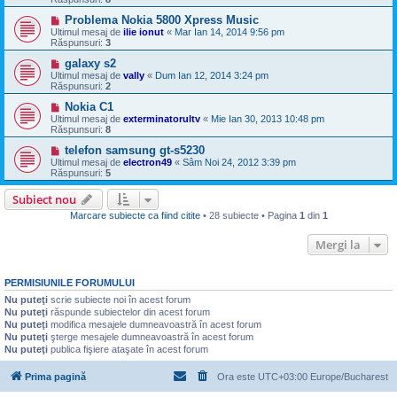
Problema Nokia 5800 Xpress Music
Ultimul mesaj de
ilie ionut
«
Mar Ian 14, 2014 9:56 pm
Răspunsuri:
3
galaxy s2
Ultimul mesaj de
vally
«
Dum Ian 12, 2014 3:24 pm
Răspunsuri:
2
Nokia C1
Ultimul mesaj de
exterminatorultv
«
Mie Ian 30, 2013 10:48 pm
Răspunsuri:
8
telefon samsung gt-s5230
Ultimul mesaj de
electron49
«
Sâm Noi 24, 2012 3:39 pm
Răspunsuri:
5
Subiect nou
Marcare subiecte ca fiind citite
• 28 subiecte • Pagina
1
din
1
Mergi la
PERMISIUNILE FORUMULUI
Nu puteţi
scrie subiecte noi în acest forum
Nu puteţi
răspunde subiectelor din acest forum
Nu puteţi
modifica mesajele dumneavoastră în acest forum
Nu puteţi
şterge mesajele dumneavoastră în acest forum
Nu puteţi
publica fişiere ataşate în acest forum
Prima pagină
Ora este UTC+03:00 Europe/Bucharest