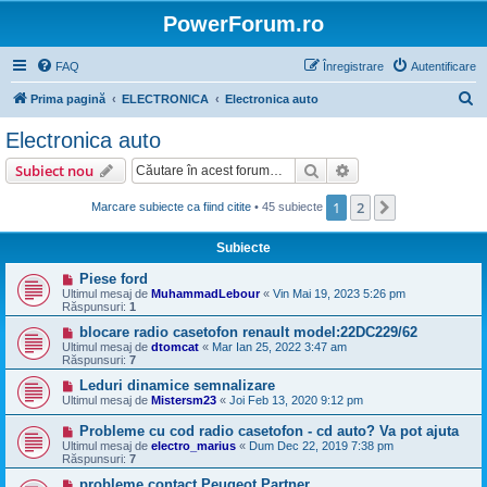
PowerForum.ro
FAQ
Înregistrare
Autentificare
C
Prima pagină
ELECTRONICA
Electronica auto
ă
Electronica auto
u
Căutare
Căutare avansată
Subiect nou
t
a
1
2
Următorul
Marcare subiecte ca fiind citite
• 45 subiecte
r
Subiecte
e
Piese ford
Ultimul mesaj de
MuhammadLebour
«
Vin Mai 19, 2023 5:26 pm
Răspunsuri:
1
blocare radio casetofon renault model:22DC229/62
Ultimul mesaj de
dtomcat
«
Mar Ian 25, 2022 3:47 am
Răspunsuri:
7
Leduri dinamice semnalizare
Ultimul mesaj de
Mistersm23
«
Joi Feb 13, 2020 9:12 pm
Probleme cu cod radio casetofon - cd auto? Va pot ajuta
Ultimul mesaj de
electro_marius
«
Dum Dec 22, 2019 7:38 pm
Răspunsuri:
7
probleme contact Peugeot Partner