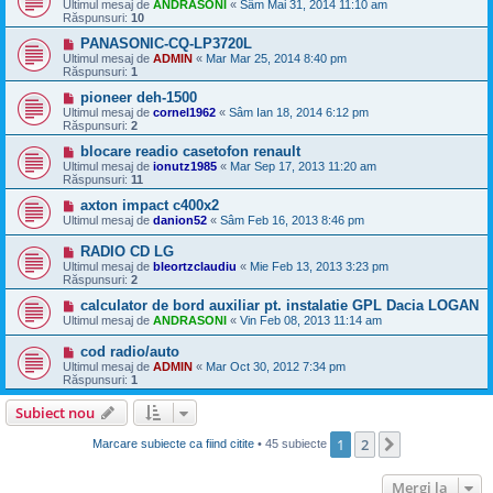
Ultimul mesaj de
ANDRASONI
«
Sâm Mai 31, 2014 11:10 am
Răspunsuri:
10
PANASONIC-CQ-LP3720L
Ultimul mesaj de
ADMIN
«
Mar Mar 25, 2014 8:40 pm
Răspunsuri:
1
pioneer deh-1500
Ultimul mesaj de
cornel1962
«
Sâm Ian 18, 2014 6:12 pm
Răspunsuri:
2
blocare readio casetofon renault
Ultimul mesaj de
ionutz1985
«
Mar Sep 17, 2013 11:20 am
Răspunsuri:
11
axton impact c400x2
Ultimul mesaj de
danion52
«
Sâm Feb 16, 2013 8:46 pm
RADIO CD LG
Ultimul mesaj de
bleortzclaudiu
«
Mie Feb 13, 2013 3:23 pm
Răspunsuri:
2
calculator de bord auxiliar pt. instalatie GPL Dacia LOGAN
Ultimul mesaj de
ANDRASONI
«
Vin Feb 08, 2013 11:14 am
cod radio/auto
Ultimul mesaj de
ADMIN
«
Mar Oct 30, 2012 7:34 pm
Răspunsuri:
1
Subiect nou
1
2
Următorul
Marcare subiecte ca fiind citite
• 45 subiecte
Mergi la