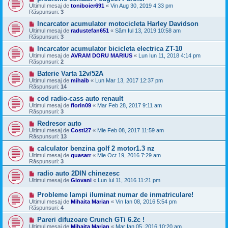
Ultimul mesaj de
toniboier691
«
Vin Aug 30, 2019 4:33 pm
Răspunsuri:
3
Incarcator acumulator motocicleta Harley Davidson
Ultimul mesaj de
radustefan651
«
Sâm Iul 13, 2019 10:58 am
Răspunsuri:
3
Incarcator acumulator bicicleta electrica ZT-10
Ultimul mesaj de
AVRAM DORU MARIUS
«
Lun Iun 11, 2018 4:14 pm
Răspunsuri:
2
Baterie Varta 12v/52A
Ultimul mesaj de
mihaib
«
Lun Mar 13, 2017 12:37 pm
Răspunsuri:
14
cod radio-cass auto renault
Ultimul mesaj de
florin09
«
Mar Feb 28, 2017 9:11 am
Răspunsuri:
3
Redresor auto
Ultimul mesaj de
Costi27
«
Mie Feb 08, 2017 11:59 am
Răspunsuri:
13
calculator benzina golf 2 motor1.3 nz
Ultimul mesaj de
quasarr
«
Mie Oct 19, 2016 7:29 am
Răspunsuri:
3
radio auto 2DIN chinezesc
Ultimul mesaj de
Giovani
«
Lun Iul 11, 2016 11:21 pm
Probleme lampi iluminat numar de inmatriculare!
Ultimul mesaj de
Mihaita Marian
«
Vin Ian 08, 2016 5:54 pm
Răspunsuri:
4
Pareri difuzoare Crunch GTi 6.2c !
Ultimul mesaj de
Mihaita Marian
«
Mar Ian 05, 2016 10:20 am