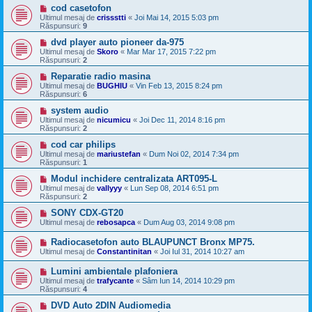
cod casetofon
Ultimul mesaj de
crissstti
«
Joi Mai 14, 2015 5:03 pm
Răspunsuri:
9
dvd player auto pioneer da-975
Ultimul mesaj de
Skoro
«
Mar Mar 17, 2015 7:22 pm
Răspunsuri:
2
Reparatie radio masina
Ultimul mesaj de
BUGHIU
«
Vin Feb 13, 2015 8:24 pm
Răspunsuri:
6
system audio
Ultimul mesaj de
nicumicu
«
Joi Dec 11, 2014 8:16 pm
Răspunsuri:
2
cod car philips
Ultimul mesaj de
mariustefan
«
Dum Noi 02, 2014 7:34 pm
Răspunsuri:
1
Modul inchidere centralizata ART095-L
Ultimul mesaj de
vallyyy
«
Lun Sep 08, 2014 6:51 pm
Răspunsuri:
2
SONY CDX-GT20
Ultimul mesaj de
rebosapca
«
Dum Aug 03, 2014 9:08 pm
Radiocasetofon auto BLAUPUNCT Bronx MP75.
Ultimul mesaj de
Constantinitan
«
Joi Iul 31, 2014 10:27 am
Lumini ambientale plafoniera
Ultimul mesaj de
trafycante
«
Sâm Iun 14, 2014 10:29 pm
Răspunsuri:
4
DVD Auto 2DIN Audiomedia